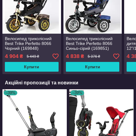
Велосипед триколісний
Велосипед триколісний
Вело
Best Trike Perfetto 8066
Best Trike Perfetto 8066
дитя
Чорний (169848)
Синьо-сірий (169851)
12"/
(164
4 904
4 838
4 3
₴
₴
5 449 ₴
5 376 ₴
Купити
Купити
Акційні пропозиції та новинки
–39%
–39%