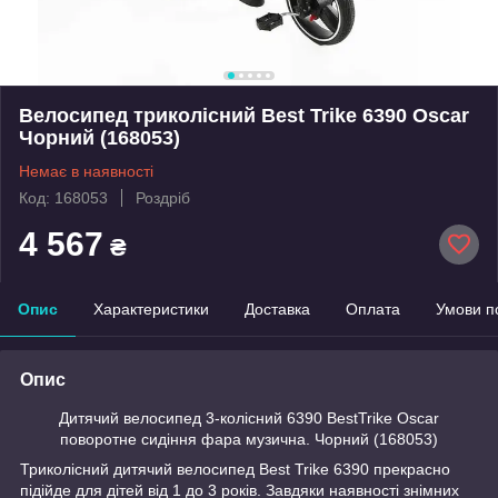
Велосипед триколісний Best Trike 6390 Oscar
Чорний (168053)
Немає в наявності
Код: 168053
Роздріб
4 567
₴
Опис
Характеристики
Доставка
Оплата
Умови п
Опис
Дитячий велосипед 3-колісний 6390 BestTrike Oscar
поворотне сидіння фара музична. Чорний (168053)
Триколісний дитячий велосипед Best Trike 6390 прекрасно
підійде для дітей від 1 до 3 років. Завдяки наявності знімних