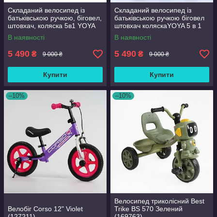
Складаний велосипед із
Складаний велосипед із
батьківською ручкою, біговел,
батьківською ручкою біговел
штовхач, коляска 5в1 YOYA
штовхач коляскаYOYA 5 в 1
Чорний
Бірюзовий
В наявності
В наявності
5 490
5 490
₴
₴
9 000 ₴
9 000 ₴
Купити
Купити
–10%
–10%
Велосипед триколісний Best
Велобіг Corso 12" Violet
Trike BS 570 Зелений
(127211)
(169763)