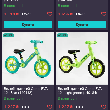
В наявності
В наявності
1 118
1 656
₴
₴
1 243 ₴
1 841 ₴
Купити
Купити
–10%
–10%
Велобіг дитячий Corso EVA
Велобіг дитячий Corso EVA
12'' Blue (140182)
12'' Light green (140184)
В наявності
В наявності
1 227
1 227
₴
₴
1 364 ₴
1 364 ₴