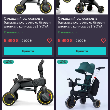
Складаний велосипед із
Складаний велосипед із
батьківською ручкою, біговел,
батьківською ручкою, біговел,
штовхач, коляска 5в1 YOYA
штовхач, коляска 5в1 YOYA
Сірий
Червоний
В наявності
В наявності
5 490
5 490
₴
₴
9 000 ₴
9 000 ₴
Купити
Купити
–39%
–39%