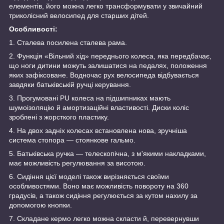
елементів, його можна легко трансформувати у звичайний
триколісний велосипед для старших дітей.
Особливості:
1. Сталева посилена сталева рама.
2. Функція «Вільний хід» переднього колеса, яка передбачає,
що ноги дитини можуть залишатися на педалях, положення
яких зафіксоване. Водночас рух велосипеда відбувається
завдяки батьківській ручці керування.
3. Прогумовані PU колеса на підшипниках мають
шумоізоляцію й амортизаційні властивості. Диски коліс
зроблені з жорсткого пластику.
4. На двох задніх колесах встановлена нова, зручніша
система стопора — стоянкове гальмо.
5. Батьківська ручка — телескопічна, з м'якими накладками,
має можливість регулювання за висотою.
6. Сидіння цієї моделі також вирізняється своїми
особливостями. Воно має можливість повороту на 360
градусів, а також сидіння регулюється за кутом нахилу за
допомогою кнопки.
7. Складане кермо легко можна скласти й, перевернувши