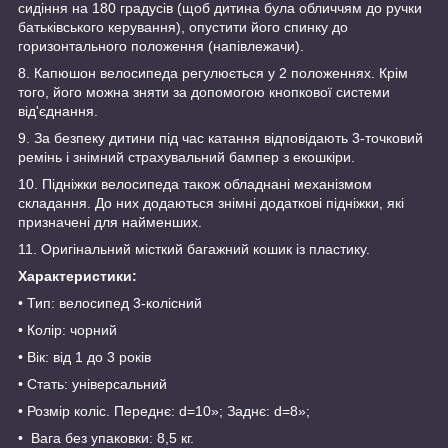
сидіння на 180 градусів (щоб дитина була обличчям до ручки
батьківського керування), опустити його спинку до
горизонтального положення (напівлежачи).
8. Капюшон велосипеда регулюється у 2 положеннях. Крім
того, його можна зняти за допомогою кнопкової системи
від'єднання.
9. За безпеку дитини під час катання відповідають 3-точковий
ремінь і знімний страхувальний бампер з екошкіри.
10. Підніжки велосипеда також обладнані механізмом
складання. До них додаються знімні додаткові підніжки, які
призначені для найменших.
11. Оригінальний місткий багажний кошик із пластику.
Характеристики:
• Тип: велосипед 3-колісний
• Колір: чорний
• Вік: від 1 до 3 років
• Стать: універсальний
• Розмір коліс. Переднє: d=10»; Заднє: d=8»;
• Вага без упаковки: 8,5 кг.