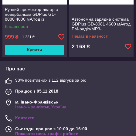
Ручний прожектор ліхтар з
повербанком GDPlus GD-
8080 4000 мА/год із
Автономна зарядна система
сонячною панеллю/лампою
GDPlus GD-8081 4600 мА/год
В наявності
(1988420195)
FM-радіо/MP3-
плеєр/Bluetooth
999
Немає в наявності
₴
1 231 ₴
(1990735961)
2 168
₴
Купити
Про нас
98% позитивних з 112 відгуків за рік
Працює з 05.11.2018
м. Івано-Франківськ
Івано-Франківськ, Україна
Контакти
Сьогодні працює з 10:00 до 16:00
Показати весь графік роботи