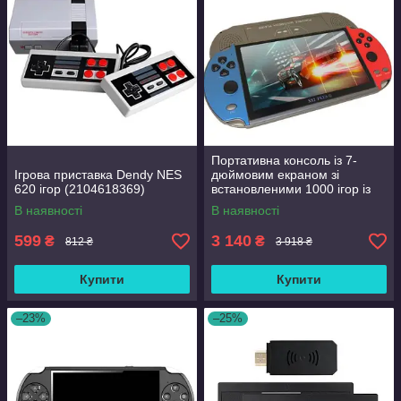
Портативна консоль із 7-
Ігрова приставка Dendy NES
дюймовим екраном зі
620 ігор (2104618369)
встановленими 1000 ігор із
пам'яттю на 16 gb No Brand
В наявності
В наявності
PSP 12 PLUS
599
3 140
₴
₴
812 ₴
3 918 ₴
Купити
Купити
–23%
–25%