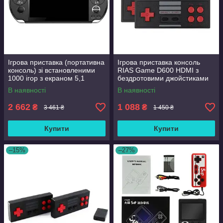
Ігрова приставка (портативна
Ігрова приставка консоль
консоль) зі встановленими
RIAS Game D600 HDMI з
1000 ігор з екраном 5,1
бездротовими джойстиками
дюйма 8 gb No Brand PSP 9
(3_01208)
В наявності
В наявності
2 662
1 088
₴
₴
3 461 ₴
1 450 ₴
Купити
Купити
–15%
–27%