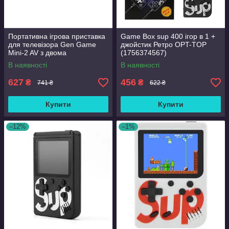
Портативна ігрова приставка
Game Box sup 400 ігор в 1 +
для телевізора Gen Game
джойстик Ретро OPT-TOP
Mini-2 AV з двома
(1756374567)
бездротовими геймпадами
В наявності
В наявності
627
456
₴
₴
741 ₴
622 ₴
Купити
Купити
–12%
–1%