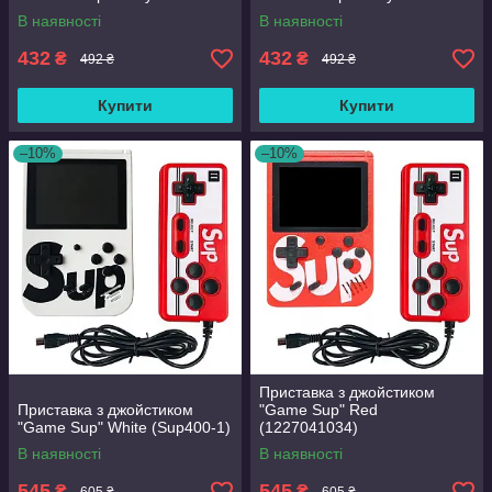
синя (1829425682)
червона (1829455458)
В наявності
В наявності
432
432
₴
₴
492 ₴
492 ₴
Купити
Купити
–10%
–10%
Приставка з джойстиком
Приставка з джойстиком
"Game Sup" Red
"Game Sup" White (Sup400-1)
(1227041034)
В наявності
В наявності
545
545
₴
₴
605 ₴
605 ₴