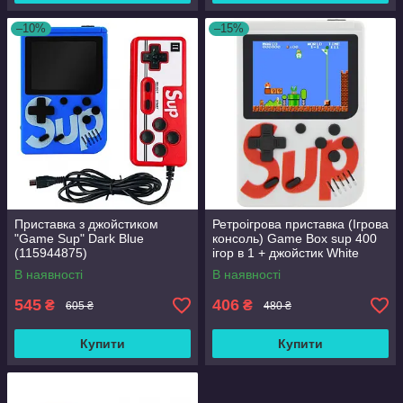
–10%
–15%
Приставка з джойстиком
Ретроігрова приставка (Ігрова
"Game Sup" Dark Blue
консоль) Game Box sup 400
(115944875)
ігор в 1 + джойстик White
В наявності
В наявності
545
406
₴
₴
605 ₴
480 ₴
Купити
Купити