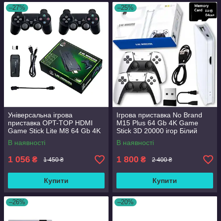
–27%
–25%
Універсальна ігрова
Ігрова приставка No Brand
приставка OPT-TOP HDMI
M15 Plus 64 Gb 4K Game
Game Stick Lite M8 64 Gb 4K
Stick 3D 20000 ігор Білий
Ultra HD 10000 голок
(2390000010)
В наявності
В наявності
(1892185189)
1 056
1 800
₴
₴
1 450 ₴
2 400 ₴
Купити
Купити
–26%
–20%