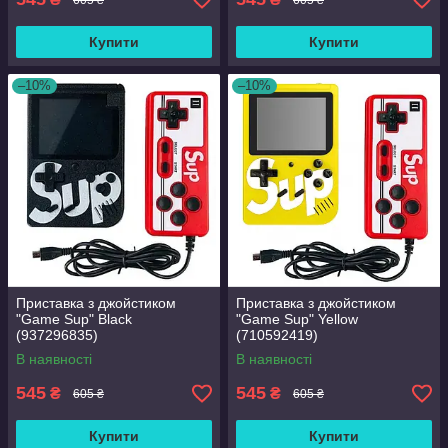
Купити
Купити
–10%
–10%
Приставка з джойстиком
Приставка з джойстиком
"Game Sup" Black
"Game Sup" Yellow
(937296835)
(710592419)
В наявності
В наявності
545
545
₴
₴
605 ₴
605 ₴
Купити
Купити