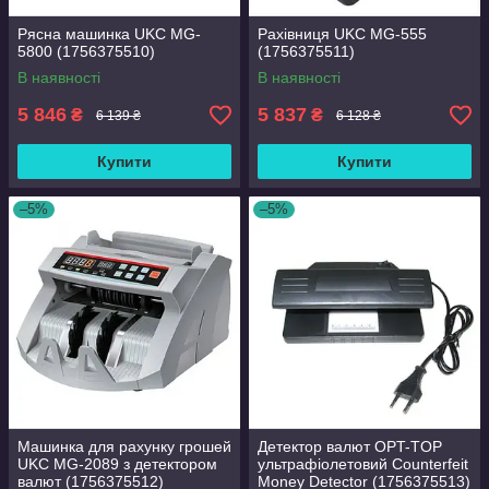
Рясна машинка UKC MG-
Рахівниця UKC MG-555
5800 (1756375510)
(1756375511)
В наявності
В наявності
5 846
5 837
₴
₴
6 139 ₴
6 128 ₴
Купити
Купити
–5%
–5%
Машинка для рахунку грошей
Детектор валют OPT-TOP
UKC MG-2089 з детектором
ультрафіолетовий Counterfeit
валют (1756375512)
Money Detector (1756375513)