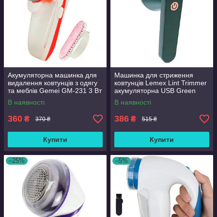
Акумуляторна машинка для
Машинка для стриження
видалення ковтунців з одягу
ковтунців Lemex Lint Trimmer
та меблів Gemei GM-231 3 Вт
акумуляторна USB Green
Білий/Жовтогарячий
(3_02946)
В наявності
В наявності
360
386
₴
₴
370 ₴
515 ₴
Купити
Купити
–25%
–5%