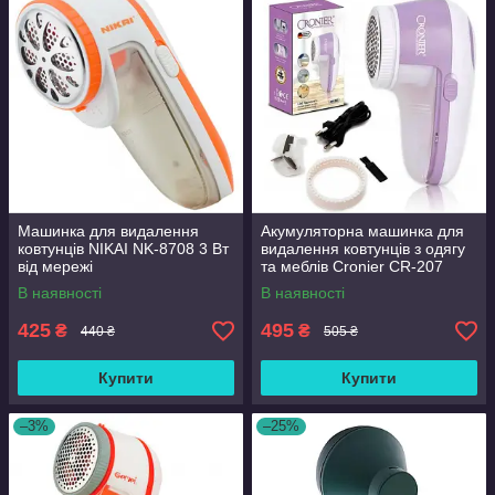
Машинка для видалення
Акумуляторна машинка для
ковтунців NIKAI NK-8708 3 Вт
видалення ковтунців з одягу
від мережі
та меблів Cronier CR-207
professional 4 Вт
В наявності
В наявності
425
495
₴
₴
440 ₴
505 ₴
Купити
Купити
–3%
–25%