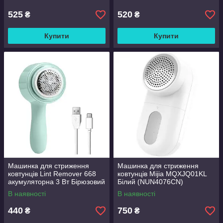
Жовтогарячий
525
520
₴
₴
Купити
Купити
Машинка для стриження
Машинка для стриження
ковтунців Lint Remover 668
ковтунців Mijia MQXJQ01KL
акумуляторна 3 Вт Бірюзовий
Білий (NUN4076CN)
В наявності
В наявності
440
750
₴
₴