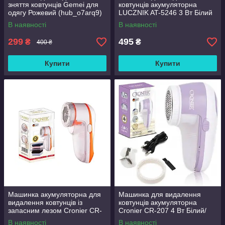
зняття ковтунців Gemei для
ковтунців акумуляторна
одягу Рожевий (hub_o7arq9)
LUCZNIK AT-5246 3 Вт Білий
В наявності
В наявності
299
495
₴
₴
400 ₴
Купити
Купити
Машинка акумуляторна для
Машинка для видалення
видалення ковтунців із
ковтунців акумуляторна
запасним лезом Cronier CR-
Cronier CR-207 4 Вт Білий/
208A 5 Вт Білий/
Фіолетовий
В наявності
В наявності