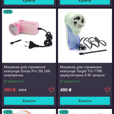
Купити
Купити
–5%
Машинка для стриження
Машинка для стриження
ковтунців Sonax Pro SN 168
ковтунців Target TG-7788
електрична
акумуляторна 4 Вт запасні
ножі
В наявності
В наявності
350
490
₴
₴
370 ₴
Купити
Купити
–3%
–2%