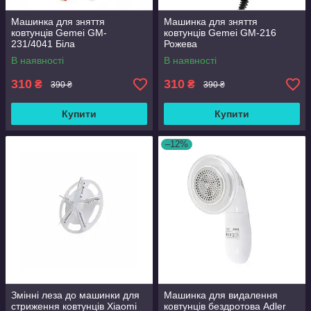
Машинка для зняття
Машинка для зняття
ковтунців Gemei GM-
ковтунців Gemei GM-216
231/4041 Біла
Рожева
В наявності
В наявності
310
310
₴
₴
390 ₴
390 ₴
Купити
Купити
–12%
Змінні леза до машинки для
Машинка для видалення
стриження ковтунців Xiaomi
ковтунців бездротова Adler