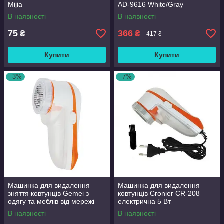
Mijia
AD-9616 White/Gray
В наявності
В наявності
75
366
₴
₴
417 ₴
Купити
Купити
–3%
–7%
Машинка для видалення
Машинка для видалення
зняття ковтунців Gemei з
ковтунців Cronier CR-208
одягу та меблів від мережі
електрична 5 Вт
220 в GM 230
В наявності
В наявності