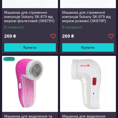
Машинка для стриження
Машинка для стриження
ковтунців Sokany SK-879 від
ковтунців Sokany SK-879 від
мережі фіолетовий (SK879V)
мережі рожевої (SK879P)
В наявності
В наявності
269
269
₴
₴
Купити
Купити
–25%
Машинка для видалення та
Машинка для видалення