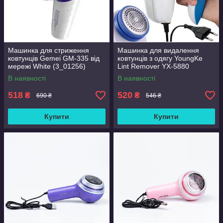
Машинка для стриження
Машинка для видалення
ковтунців Gemei GM-335 від
ковтунців з одягу YoungKe
мережі White (3_01256)
Lint Remover YX-5880
(1756374728)
В наявності
В наявності
518
520
₴
₴
690 ₴
546 ₴
Купити
Купити