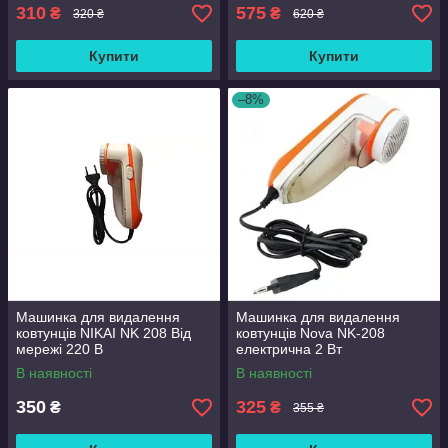
310
575
₴
₴
320 ₴
620 ₴
Купити
Купити
–8%
Машинка для видалення
Машинка для видалення
ковтунців NIKAI NK 208 Від
ковтунців Nova NK-208
мережі 220 В
електрична 2 Вт
В наявності
В наявності
350
325
₴
₴
355 ₴