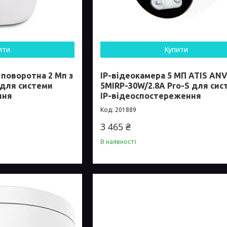
ити
Купити
 поворотна 2 Мп з
IP-відеокамера 5 МП ATIS AN
T для системи
5MIRP-30W/2.8A Pro-S для сис
ння
IP-відеоспостереження
201889
3 465 ₴
В наявності