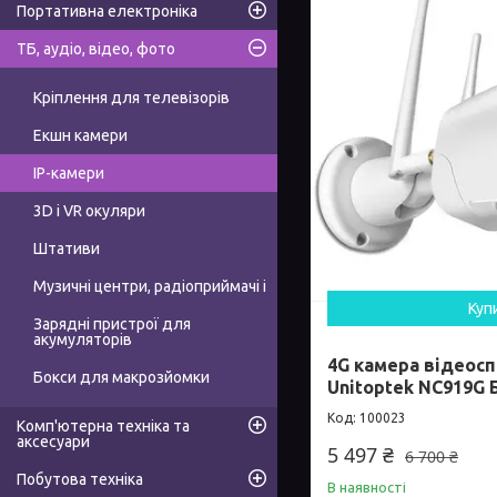
Портативна електроніка
ТБ, аудіо, відео, фото
Кріплення для телевізорів
Екшн камери
IP-камери
3D і VR окуляри
Штативи
Музичні центри, радіоприймачі і
Куп
Зарядні пристрої для
акумуляторів
4G камера відеос
Бокси для макрозйомки
Unitoptek NC919G Б
100023
Комп'ютерна техніка та
аксесуари
5 497 ₴
6 700 ₴
Побутова техніка
В наявності