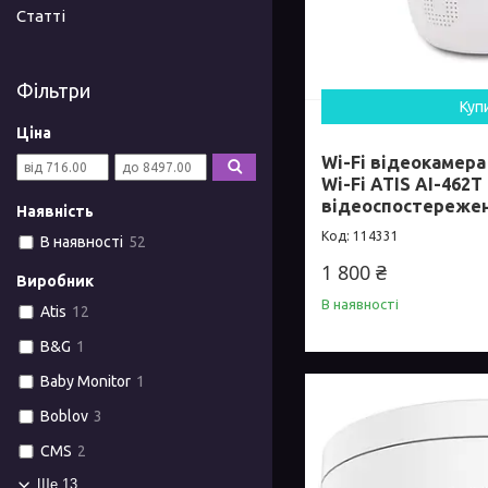
Статті
Фільтри
Куп
Ціна
Wi-Fi відеокамера
Wi-Fi ATIS AI-462
відеоспостереже
Наявність
114331
В наявності
52
1 800 ₴
Виробник
В наявності
Atis
12
B&G
1
Baby Monitor
1
Boblov
3
CMS
2
Ще 13