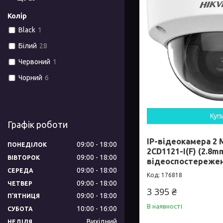
Колір
Black
1
Білий
28
Червоний
1
Чорний
6
Куп
Графік роботи
IP-відеокамера 2 М
09:00
18:00
ПОНЕДІЛОК
2CD1121-I(F) (2.8
09:00
18:00
ВІВТОРОК
відеоспостереже
09:00
18:00
СЕРЕДА
176818
09:00
18:00
ЧЕТВЕР
3 395 ₴
09:00
18:00
ПʼЯТНИЦЯ
В наявності
10:00
16:00
СУБОТА
Вихідний
НЕДІЛЯ