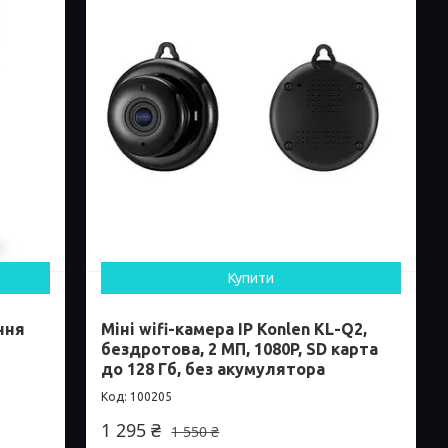
Купити
ння
Міні wifi-камера IP Konlen KL-Q2,
бездротова, 2 МП, 1080P, SD карта
до 128 Гб, без акумулятора
100205
1 295 ₴
1 550 ₴