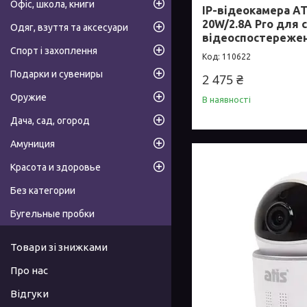
Офіс, школа, книги
IP-відеокамера A
20W/2.8A Pro для 
Одяг, взуття та аксесуари
відеоспостереже
Спорт і захоплення
110622
Подарки и сувениры
2 475 ₴
Оружие
В наявності
Дача, сад, огород
Амуниция
Красота и здоровье
Без категории
Бугельные пробки
Товари зі знижками
Про нас
Відгуки