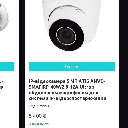
Купити
L-
IP-відеокамера 5 МП ATIS ANVD-
ля
5MAFIRP-40W/2.8-12A Ultra з
вбудованим мікрофоном для
системи IP-відеоспостереження
179993
5 400 ₴
В наявності