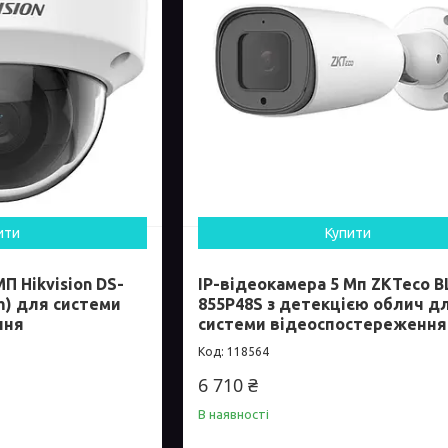
ити
Купити
П Hikvision DS-
IP-відеокамера 5 Мп ZKTeco B
mm) для системи
855P48S з детекцією облич д
ння
системи відеоспостереження
118564
6 710 ₴
В наявності