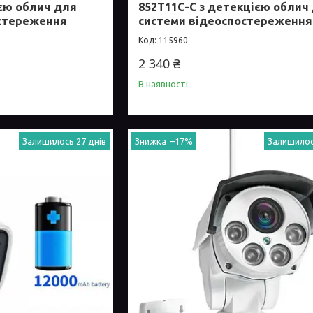
ією облич для
852T11C-C з детекцією облич
остереження
системи відеоспостереження
115960
2 340 ₴
В наявності
Залишилось 27 днів
–17%
Залишилос