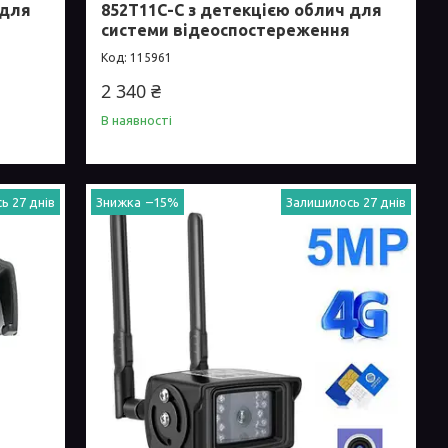
 для
852T11C-C з детекцією облич для
системи відеоспостереження
115961
2 340 ₴
В наявності
ь 27 днів
–15%
Залишилось 27 днів