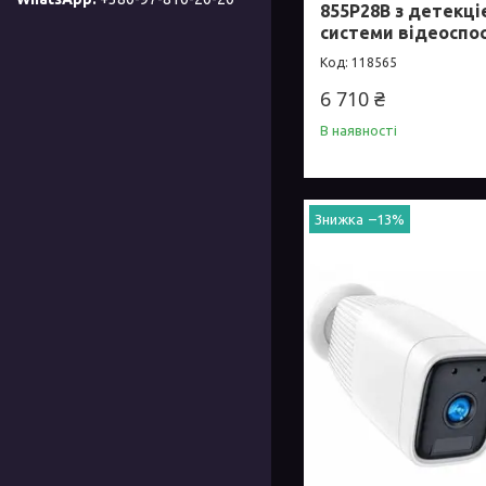
855P28B з детекц
системи відеосп
118565
6 710 ₴
В наявності
–13%