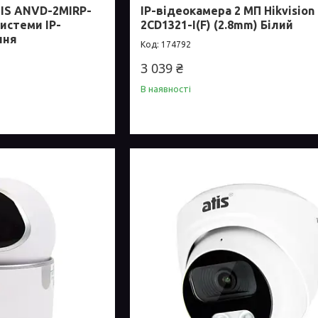
TIS ANVD-2MIRP-
IP-відеокамера 2 МП Hikvision
системи IP-
2CD1321-I(F) (2.8mm) Білий
ння
174792
3 039 ₴
В наявності