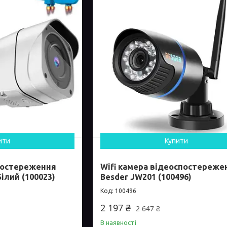
ити
Купити
постереження
Wifi камера відеоспостереже
ілий (100023)
Besder JW201 (100496)
100496
2 197 ₴
2 647 ₴
В наявності