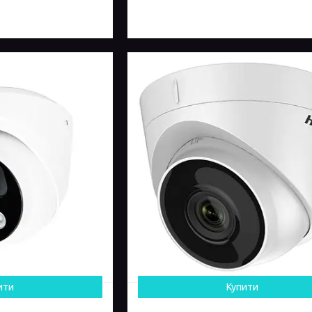
ити
Купити