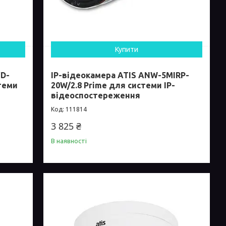
Купити
VD-
IP-відеокамера ATIS ANW-5MIRP-
теми
20W/2.8 Prime для системи IP-
відеоспостереження
111814
3 825 ₴
В наявності