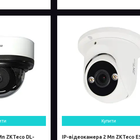
ити
Купити
Мп ZKTeco DL-
IP-відеокамера 2 Мп ZKTeco E