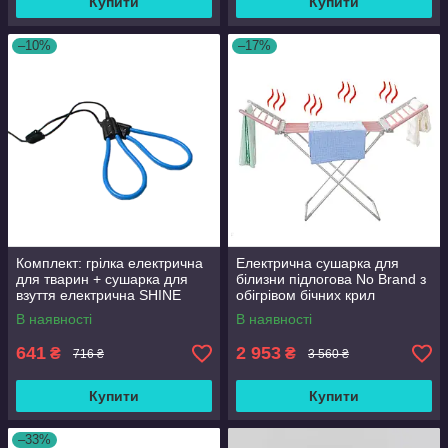
Купити
Купити
–10%
–17%
Комплект: грілка електрична
Електрична сушарка для
для тварин + сушарка для
білизни підлогова No Brand з
взуття електрична SHINE
обігрівом бічних крил
В наявності
В наявності
641
2 953
₴
₴
716 ₴
3 560 ₴
Купити
Купити
–33%