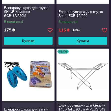
Електросушарка для взуття
SHINE Комфорт
Електросушарка для взуття
ЄСВ-12/220М
Shine ЕСВ-12/220
В наявності
В наявності
175
115
₴
₴
129 ₴
Купити
Купити
–27%
Електросушарка для білизни
Електросушарка для взуття
148 x 54 x 93 см A-PLUS 349