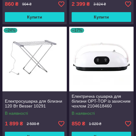
860
2 399
₴
₴
904 ₴
3 824 ₴
Купити
Купити
–24%
–17%
Електрична сушарка для
Електросушарка для білизни
білизни OPT-TOP із захисним
120 Вт Besser 10291
чохлом 2104618460
В наявності
В наявності
1 899
850
₴
₴
2 500 ₴
1 020 ₴