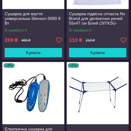
Сушарка для взуття
Сушарка підвісна сітчаста No
універсальна Stenson 0080 8
Brand для делікатних речей
Вт
55х47 см Білий (SITKSU-
0019)
В наявності
В наявності
269
110
₴
₴
400 ₴
210 ₴
Купити
Купити
–4%
–5%
Електрична сушарка для