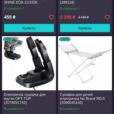
SHINE ЕСВ-12/220К
(288118)
В наявності
В наявності
455
2 299
₴
₴
3 150 ₴
Купити
Купити
–5%
–37%
Електрична сушарка для
Сушарка для речей
взуття OPT-TOP
електрична No Brand RD-5
(2078091742)
(2090045145)
В наявності
В наявності