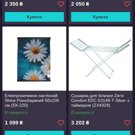
2 350
2 050
₴
₴
Купити
Купити
Електрокилимок настінний
Сушарка для білизни Zerix
Shine Різнобарвний 50х100
Comfort EDC-53148-T-Silver з
см (ЕК-220)
таймером (ZX4929)
В наявності
В наявності
1 099
3 202
₴
₴