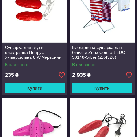
Сушарка для взуття
Електрична сушарка для
електрична Попрус
білизни Zerix Comfort EDC-
Універсальна 8 W Червоний
53148-Silver (ZX4928)
В наявності
В наявності
235
2 935
₴
₴
Купити
Купити