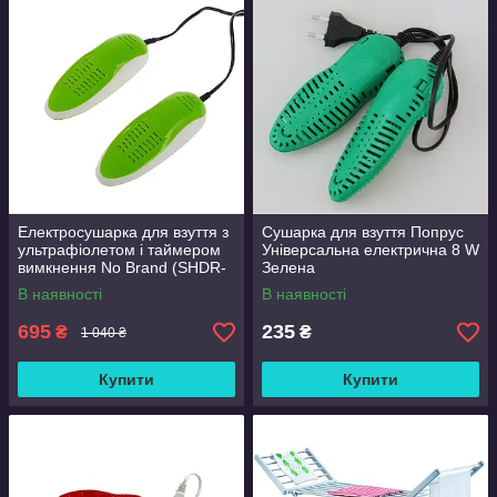
Електросушарка для взуття з
Сушарка для взуття Попрус
ультрафіолетом і таймером
Універсальна електрична 8 W
вимкнення No Brand (SHDR-
Зелена
788)
В наявності
В наявності
695
235
₴
₴
1 040 ₴
Купити
Купити