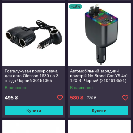
–19%
Розгалужувач прикурювача
Автомобільний зарядний
для авто Olesson 1630 на 3
пристрій No Brand Car-Y5 4в1
гнізда Чорний 30151365
120 Вт Чорний (2104618591)
В наявності
В наявності
495
580
₴
₴
720 ₴
Купити
Купити