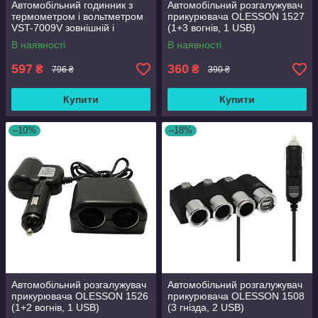
Автомобільний годинник з
Автомобільний розгалужувач
термометром і вольтметром
прикурювача OLESSON 1527
VST-7009V зовнішній і
(1+3 вогнів, 1 USB)
внутрішній датчик Black
В наявності
В наявності
(3_01980)
597
360
₴
₴
796 ₴
390 ₴
Купити
Купити
–10%
–18%
Автомобільний розгалужувач
Автомобільний розгалужувач
прикурювача OLESSON 1526
прикурювача OLESSON 1508
(1+2 вогнів, 1 USB)
(3 гнізда, 2 USB)