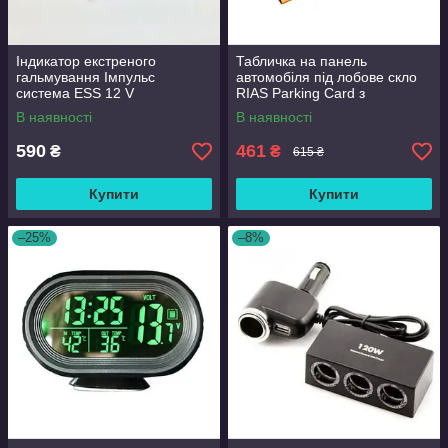
Індикатор екстреного
Табличка на панель
гальмування Імпульс
автомобіля під лобове скло
система ESS 12 V
RIAS Parking Card з
ароматизатором і склобоєм
В наявності
В наявності
(301389)
590
461
₴
₴
615 ₴
Купити
Купити
–25%
–8%