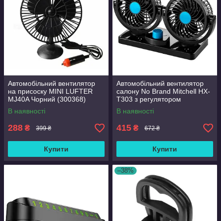
Автомобільний вентилятор
Автомобільний вентилятор
на присоску MINI LUFTER
салону No Brand Mitchell HX-
MJ40A Чорний (300368)
T303 з регулятором
швидкості від прикурювача 12
В наявності
В наявності
V 27 х 13.9 х 11.5 см Чорний
288
415
₴
₴
399 ₴
672 ₴
Купити
Купити
–38%