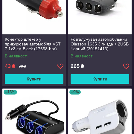
Конектор штекер у
Розгалужувач автомобільний
прикурювач автомобіля VST
Olesson 1635 3 гнізда + 2USB
7.1х2 см Black (17658-hbr)
Чорний (30151413)
В наявності
В наявності
43
265
₴
₴
70 ₴
Купити
Купити
–15%
–9%