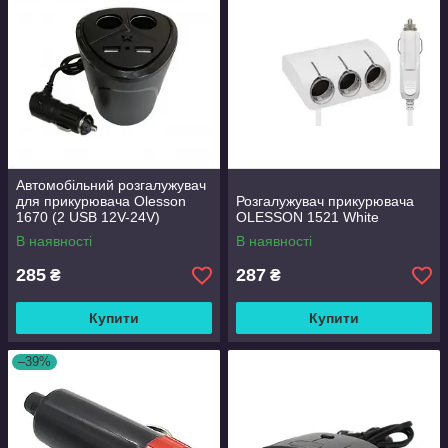
Автомобільний розгалужувач
для прикурювача Olesson
Розгалужувач прикурювача
1670 (2 USB 12V-24V)
OLESSON 1521 White
В наявності
В наявності
285
287
₴
₴
Купити
Купити
–39%