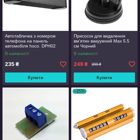
Автотабличка з номером
Присосок для видалення
телефона на панель
вм'ятин вакуумний Max 5.5
автомобіля hoco. DPH02
см Чорний
Black
(RbMO8XA066NnFSFgFR1s)
В наявності
В наявності
235
249
₴
₴
399 ₴
Купити
Купити
–25%