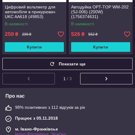
Цифровий вольтметр для
Автодуйка OPT-TOP WM-202
автомобіля в прикурювач
(SJ-006) (200W)
UKC AA618 (49853)
(1756374631)
В наявності
В наявності
259
526
₴
₴
299 ₴
552 ₴
Купити
Купити
Показати ще
1
/ 3
Про нас
98% позитивних з 112 відгуків за рік
Працює з 05.11.2018
м. Івано-Франківськ
Івано-Франківськ, Україна