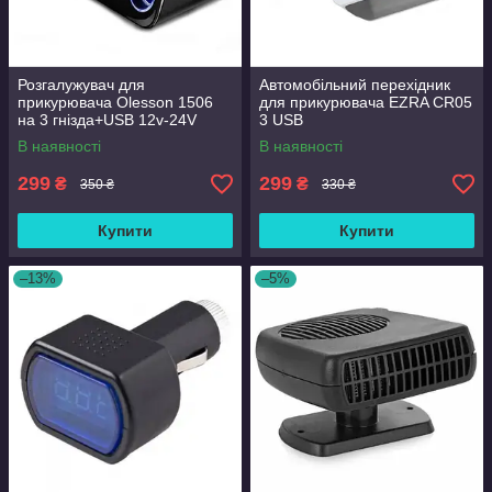
Розгалужувач для
Автомобільний перехідник
прикурювача Olesson 1506
для прикурювача EZRA CR05
на 3 гнізда+USB 12v-24V
3 USB
В наявності
В наявності
299
299
₴
₴
350 ₴
330 ₴
Купити
Купити
–13%
–5%