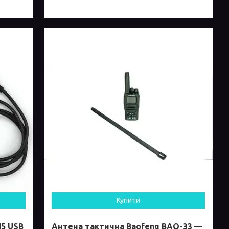
Купити
H5 USB
Антена тактична Baofeng BAO-33 —