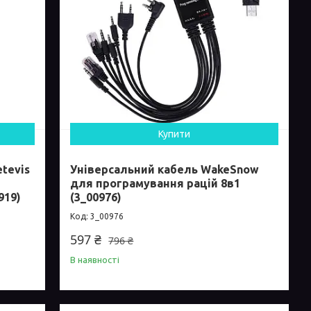
Купити
tevis
Універсальний кабель WakeSnow
для програмування рацій 8в1
919)
(3_00976)
3_00976
597 ₴
796 ₴
В наявності