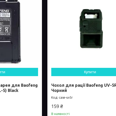
ити
Купити
арея для Baofeng
Чохол для рації Baofeng UV-5
-5) Black
Чорний
case-uv5r
159 ₴
В наявності