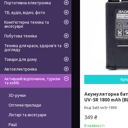
Портативна електроніка
ТБ, аудіо, відео, фото
Комп'ютерна техніка та
аксесуари
Побутова техніка
Техніка для краси, здоров'я та
догляду
Товари для дому
Автоелектроніка
Активний відпочинок, туризм
Куп
та хоббі
Акумуляторна бат
3D-ручки
UV-5R 1800 mAh (BL
Оптичні прилади
batt-uv5r-1800
Ліхтарі та аксесуари
349 ₴
Рації
В наявності