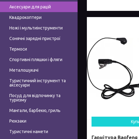
Аксесуари для рацій
Квадрокоптери
Ножі і мультиінструменти
Сонячні зарядні пристрої
Термоси
Спортивні пляшки і фляги
Металошукачі
Туристичний інструмент та
аксесуари
Посуд для відпочинку та
туризму
Мангали, барбекю, гриль
Рюкзаки
Куп
Туристичні намети
Гарнітура Baofeng