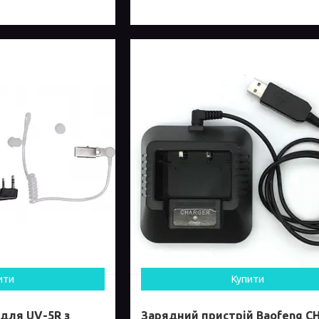
ити
Купити
 для UV-5R з
Зарядний пристрій Baofeng C