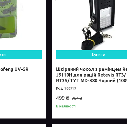
ити
Купити
aofeng UV-5R
Шкіряний чохол з ремінцем Re
J9110H для рацій Retevis RT3/
RT3S/TYT MD-380 Чорний (100
100919
499 ₴
764 ₴
В наявності