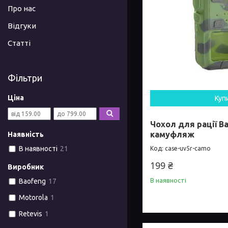
Про нас
Відгуки
Статті
Фільтри
Ціна
Куп
Чохол для рації B
камуфляж
Наявність
В наявності
21
case-uv5r-camo
199 ₴
Виробник
В наявності
Baofeng
17
Motorola
1
Retevis
1