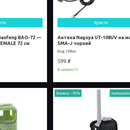
ити
Купити
Baofeng BAO-72 —
Антена Nagoya UT-108UV на ма
FEMALE 72 см
SMA-J чорний
108uv
599 ₴
В наявності
–35%
Залишилос