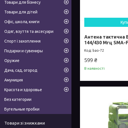
Товари для бізнесу
Товари для дітей
Офіс, школа, книги
Куп
Одяг, взуття та аксесуари
Антена тактична 
Спорт і захоплення
144/430 Мгц SMA-
Подарки и сувениры
bao-72
599 ₴
Оружие
В наявності
Дача, сад, огород
Амуниция
Красота и здоровье
Без категории
Бугельные пробки
Товари зі знижками