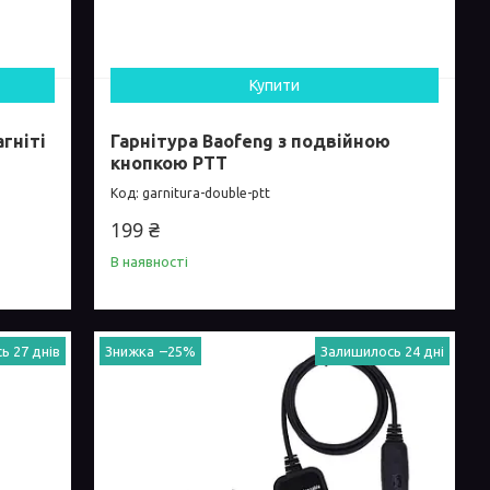
Купити
гніті
Гарнітура Baofeng з подвійною
кнопкою PTT
garnitura-double-ptt
199 ₴
В наявності
ь 27 днів
–25%
Залишилось 24 дні