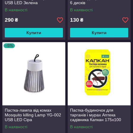
USB LED Зелена
6 дисків
В наявності
В наявності
290
130
₴
₴
Купити
Купити
–5%
Пастка-лампа від комах
Пастка-будиночок для
Mosquito killing Lamp YG-002
тарганів і мурах Аптека
USB LED Сіра
садівника Капкан 175х100
В наявності
В наявності