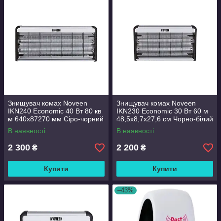
Знищувач комах Noveen
Знищувач комах Noveen
IKN240 Economic 40 Вт 80 кв
IKN230 Economic 30 Вт 60 м
м 640х87270 мм Сіро-чорний
48,5х8,7х27,6 см Чорно-білий
В наявності
В наявності
2 300
2 200
₴
₴
Купити
Купити
–43%