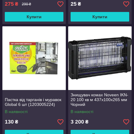
275
25
₴
₴
290 ₴
Купити
Купити
Знищувач комах Noveen IKN-
Пастка від тарганів і муравок
20 100 кв м 437х100х265 мм
Global 6 шт (1203005224)
Чорний
В наявності
В наявності
130
3 200
₴
₴