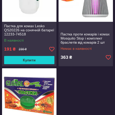
Пастка для комах Lesko
QS20226 на сонячній батареї
12233-74518
Пастка проти комарів і комах
Mosquito Stop і комплект
В наявності
браслетів від комарів 2 шт
MTX 6798/1
191
Немає в наявності
₴
230 ₴
363
₴
Купити