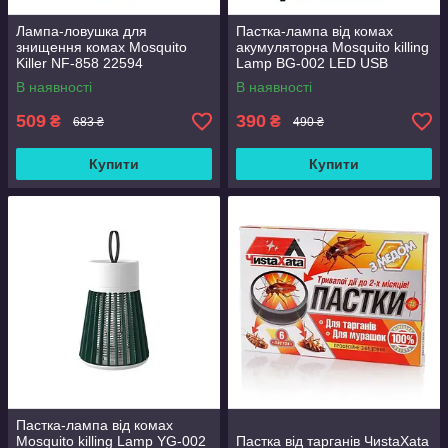
Лампа-ловушка для
Пастка-лампа від комах
знищення комах Mosquito
акумуляторна Mosquito killing
Killer NF-858 22594
Lamp BG-002 LED USB
Зелена
В наявності
В наявності
509
390
₴
₴
683 ₴
490 ₴
Купити
Купити
Пастка-лампа від комах
Mosquito killing Lamp YG-002
Пастка від тарганів ЧиstaXata