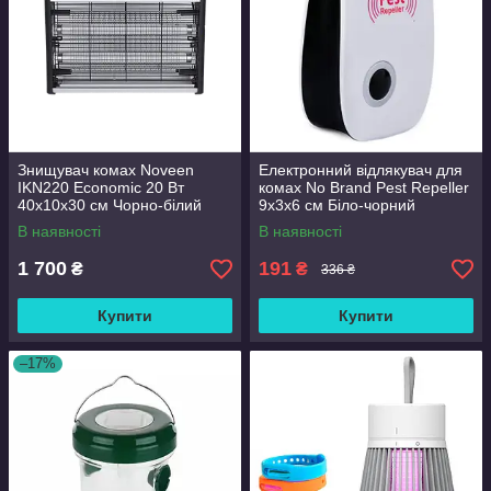
Знищувач комах Noveen
Електронний відлякувач для
IKN220 Economic 20 Вт
комах No Brand Pest Repeller
40х10х30 см Чорно-білий
9x3x6 см Біло-чорний
(2104618538)
В наявності
В наявності
1 700
191
₴
₴
336 ₴
Купити
Купити
–17%