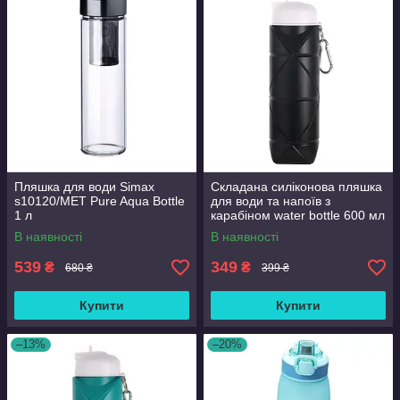
Пляшка для води Simax
Складана силіконова пляшка
s10120/МЕТ Pure Aqua Bottle
для води та напоїв з
1 л
карабіном water bottle 600 мл
Чорний (С051120)
В наявності
В наявності
539
349
₴
₴
680 ₴
399 ₴
Купити
Купити
–13%
–20%