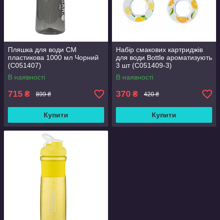
Пляшка для води СМ
Набір смакових картриджів
пластикова 1000 мл Чорний
для води Bottle ароматизують
(С051407)
3 шт (С051409-3)
В наявності
В наявності
715
370
₴
₴
899 ₴
420 ₴
Купити
Купити