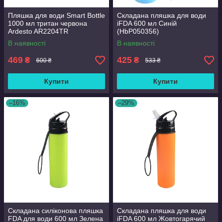
Пляшка для води Smart Bottle
Складана пляшка для води
1000 мл тритан червона
iFDA 600 мл Синій
Ardesto AR2204TR
(HbP050356)
В наявності
В наявності
469
425
₴
₴
600 ₴
533 ₴
Купити
Купити
–16%
–29%
Складана силіконова пляшка
Складана пляшка для води
FDA для води 600 мл Зелена
iFDA 600 мл Жовтогарячий