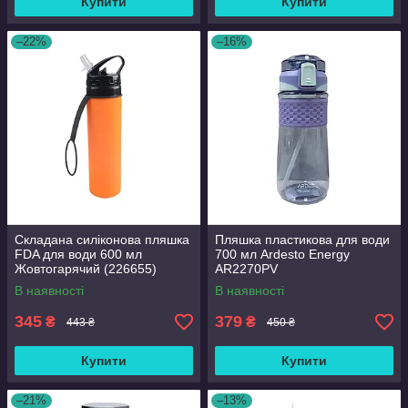
Купити
Купити
–22%
–16%
Складана силіконова пляшка
Пляшка пластикова для води
FDA для води 600 мл
700 мл Ardesto Energy
Жовтогарячий (226655)
AR2270PV
В наявності
В наявності
345
379
₴
₴
443 ₴
450 ₴
Купити
Купити
–21%
–13%