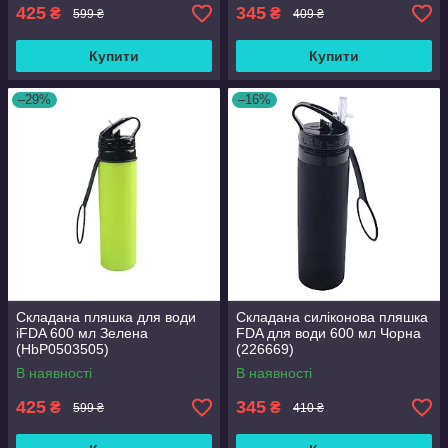
425
345
₴
₴
599 ₴
409 ₴
Купити
Купити
–29%
–16%
Складана пляшка для води
Складана силіконова пляшка
iFDA 600 мл Зелена
FDA для води 600 мл Чорна
(HbP0503505)
(226669)
В наявності
В наявності
425
345
₴
₴
599 ₴
410 ₴