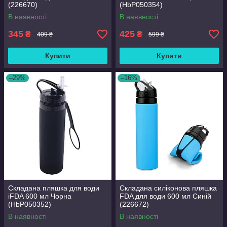
(226670)
(HbP050354)
В наявності
В наявності
345
425
₴
₴
409 ₴
599 ₴
Купити
Купити
–29%
–16%
Складана пляшка для води
Складана силіконова пляшка
iFDA 600 мл Чорна
FDA для води 600 мл Синій
(HbP050352)
(226672)
В наявності
В наявності