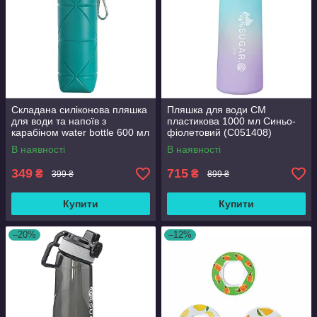
Складана силіконова пляшка
Пляшка для води СМ
для води та напоїв з
пластикова 1000 мл Синьо-
карабіном water bottle 600 мл
фіолетовий (С051408)
Бірюзовий (С051121)
В наявності
В наявності
349
715
₴
₴
399 ₴
899 ₴
Купити
Купити
–20%
–12%