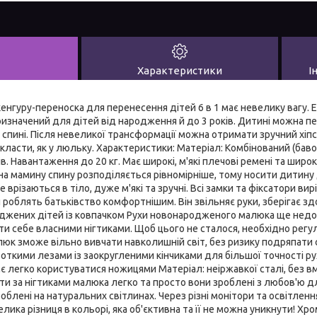
Характеристики
І
 кенгуру-переноска для перенесення дітей 6 в 1 має невелику вагу. 
изначений для дітей від народження й до 3 років. Дитині можна п
а спині. Після невеликої трансформації можна отримати зручний хіп
класти, як у люльку. Характеристики: Матеріал: Комбінований (бавов
в. Навантаження до 20 кг. Має широкі, м'які плечові ремені та широ
а мамину спину розподіляється рівномірніше, тому носити дитину 
е врізаються в тіло, дуже м'які та зручні. Всі замки та фіксатори в
и роблять батьківство комфортнішим. Він звільняє руки, зберігає зд
джених дітей із ковпачком Рухи новонародженого малюка ще недо
ти себе власними нігтиками. Щоб цього не сталося, необхідно регул
юк зможе вільно вивчати навколишній світ, без ризику подряпати 
откими лезами із заокругленими кінчиками для більшої точності рух
 легко користуватися ножицями Матеріал: неіржавкої сталі, без в
 за нігтиками малюка легко та просто вони зроблені з любов'ю д
роблені на натуральних світлинах. Через різні монітори та освітлення
лика різниця в кольорі, яка об'єктивна та її не можна уникнути! Хро