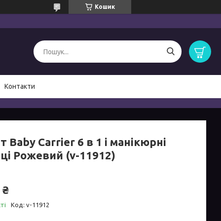
Кошик
Контакти
т Baby Carrier 6 в 1 і манікюрні
ці Рожевий (v-11912)
 ₴
ті
Код:
v-11912