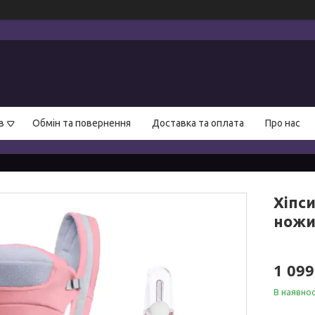
в
Обмін та повернення
Доставка та оплата
Про нас
Хіпси
ножи
1 099
В наявнос