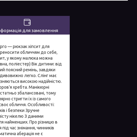
нформація для замовлення
Ерго — рюкзак хіпсит для
ереносити обличчям до себе,
сит, у якому малюка можна
на, поліестер) Вік дитини: від
кий поясний ремінь, завдяки
дивовижно легко. Слінг має
ирізняються високою надійністю.
оров'я хребта. Манікюрні
статньо збалансовані, тому
ярно стригти їх із самого
своє обличчя. Особливості:
ів і безпеки Зручне
місту нікелю З даними
ля найменших. Про різницю в
 під час знімання, чинників
матична аберація не є