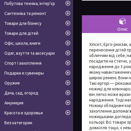
Побутова техніка, інтер'єр
Сантехніка та ремонт
Товари для бізнесу
Опис
Товари для дітей
Офіс, школа, книги
Хіпсит, Ерго-рюкзак,
перенесення дітей пр
Одяг, взуття та аксесуари
обличчям від себе, н
посадити на стегно, у
Спорт і захоплення
народження до 3 рокі
якому навантаження н
Подарки и сувениры
широкі ремені. Вони н
Оружие
Такі ергорі — рюкзак
ножиці для новонаро
Дача, сад, огород
він легко може врази
народження. Тоді мал
Амуниция
Ножиці обладнані кор
захоплення допомагає
Красота и здоровье
ножицьками доглядати
кольорі: Всі товари з
Без категории
довкілля тощо, є неве