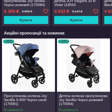
прогулянкова Joy Sevillia
дитяча JOY Elegans 30 кг
дитя
Чорно-рожевий (170084)
Violet 118554
Blac
5 305
4 632
4 6
₴
₴
5 895 ₴
5 147 ₴
Купити
Купити
Акційні пропозиції та новинки
–10%
–10%
Прогулянкова коляска Joy
Дитяча коляска прогулянкова
Sevillia S-600 Чорно-синій
Joy Sevillia Чорно-рожевий
(170081)
(170084)
В наявності
В наявності