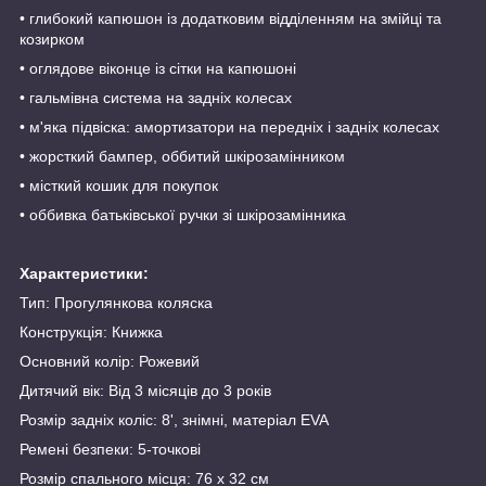
• глибокий капюшон із додатковим відділенням на змійці та
козирком
• оглядове віконце із сітки на капюшоні
• гальмівна система на задніх колесах
• м'яка підвіска: амортизатори на передніх і задніх колесах
• жорсткий бампер, оббитий шкірозамінником
• місткий кошик для покупок
• оббивка батьківської ручки зі шкірозамінника
Характеристики:
Тип: Прогулянкова коляска
Конструкція: Книжка
Основний колір: Рожевий
Дитячий вік: Від 3 місяців до 3 років
Розмір задніх коліс: 8', знімні, матеріал EVA
Ремені безпеки: 5-точкові
Розмір спального місця: 76 х 32 см