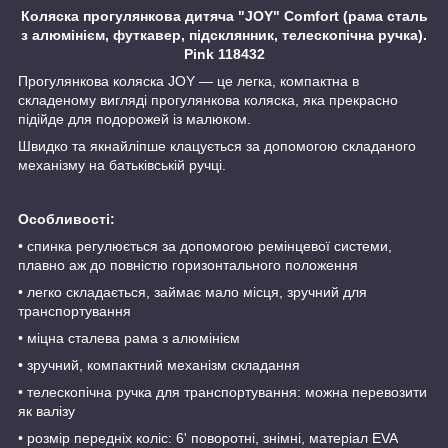
Коляска прогулянкова дитяча "JOY" Comfort (рама сталь
з алюмінієм, футкавер, підсклянник, телескопічна ручка).
Pink 118432
Прогулянкова коляска JOY — це легка, компактна в
складеному вигляді прогулянкова коляска, яка прекрасно
підійде для подорожей із малюком.
Швидко та якнайліпше клацується за допомогою складаного
механізму на батьківській ручці.
Особливості:
• спинка регулюється за допомогою ремінцевої системи,
плавно аж до повністю горизонтального положення
• легко складається, займає мало місця, зручний для
транспортування
• міцна сталева рама з алюмінієм
• зручний, компактний механізм складання
• телескопічна ручка для транспортування: можна перевозити
як валізу
• розмір передніх коліс: 6' поворотні, знімні, матеріал EVA