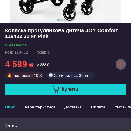
Коляска прогулянкова дитяча JOY Comfort
118432 30 кг Pink
В наявності
Код: 118432
Роздріб
4 589
₴
5 099 ₴
Економія
510 ₴
Залишилось
36 днів
Купити
Опис
Характеристики
Доставка
Оплата
Умови п
Опис