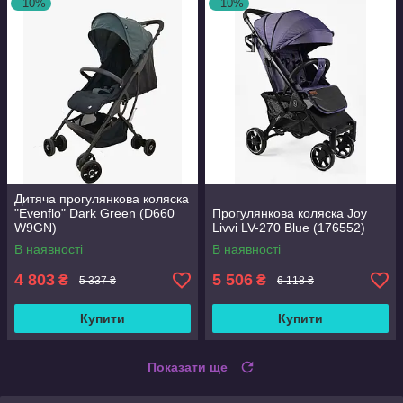
–10%
–10%
Дитяча прогулянкова коляска
"Evenflo" Dark Green (D660
Прогулянкова коляска Joy
W9GN)
Livvi LV-270 Blue (176552)
В наявності
В наявності
4 803
5 506
₴
₴
5 337 ₴
6 118 ₴
Купити
Купити
Показати ще