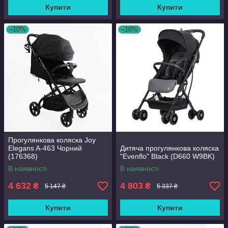
Купити
Купити
–10%
–10%
Прогулянкова коляска Joy
Elegans A-463 Чорний
Дитяча прогулянкова коляска
(176368)
"Evenflo" Black (D660 W9BK)
В наявності
В наявності
4 632
4 803
₴
₴
5 147 ₴
5 337 ₴
Купити
Купити