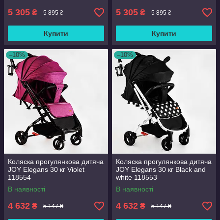
5 305
5 305
₴
₴
5 895 ₴
5 895 ₴
Купити
Купити
–10%
–10%
Коляска прогулянкова дитяча
Коляска прогулянкова дитяча
JOY Elegans 30 кг Violet
JOY Elegans 30 кг Black and
118554
white 118553
В наявності
В наявності
4 632
4 632
₴
₴
5 147 ₴
5 147 ₴