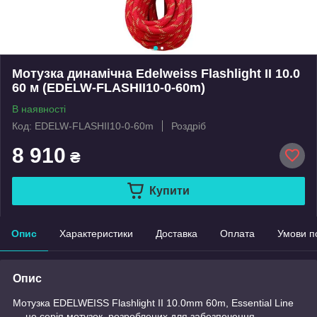
Мотузка динамічна Edelweiss Flashlight II 10.0
60 м (EDELW-FLASHII10-0-60m)
В наявності
Код: EDELW-FLASHII10-0-60m
Роздріб
8 910
₴
Купити
Опис
Характеристики
Доставка
Оплата
Умови п
Опис
Мотузка EDELWEISS Flashlight II 10.0mm 60m, Essential Line
— це серія мотузок, розроблених для забезпечення