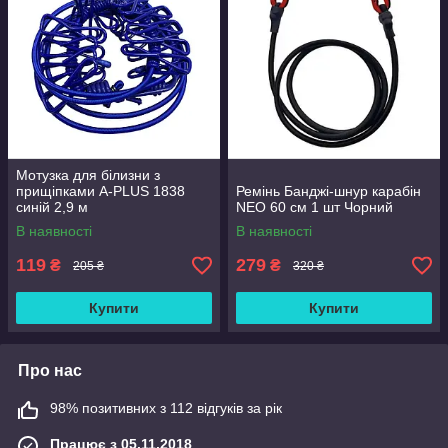
Мотузка для білизни з
прищіпками A-PLUS 1838
Ремінь Банджі-шнур карабін
синій 2,9 м
NEO 60 см 1 шт Чорний
В наявності
В наявності
119
279
₴
₴
205 ₴
320 ₴
Купити
Купити
Про нас
98% позитивних з 112 відгуків за рік
Працює з 05.11.2018