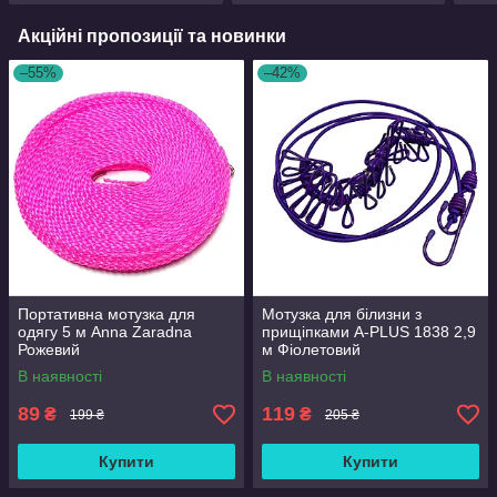
Акційні пропозиції та новинки
–55%
–42%
Портативна мотузка для
Мотузка для білизни з
одягу 5 м Anna Zaradna
прищіпками A-PLUS 1838 2,9
Рожевий
м Фіолетовий
В наявності
В наявності
89
119
₴
₴
199 ₴
205 ₴
Купити
Купити