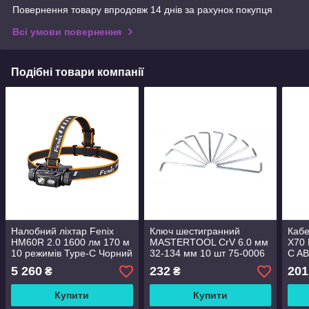
Повернення товару впродовж 14 днів за рахунок покупця
Всі умови повернення
Подібні товари компанії
Налобний ліхтар Fenix
Ключ шестигранний
Кабе
HM60R 2.0 1600 лм 170 м
MASTERTOOL CrV 6.0 мм
X70 
10 режимів Type-C Чорний
32-134 мм 10 шт 75-0006
C AB
(2889928383)
м/3.
5 260
232
201
₴
₴
Купити
Купити