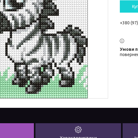
Ку
+380 (97
повернен
Характеристики
І