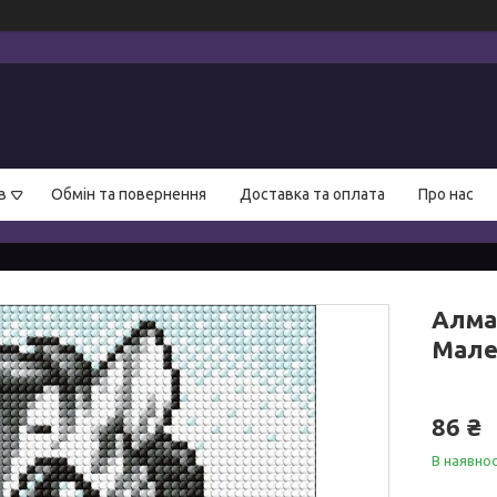
в
Обмін та повернення
Доставка та оплата
Про нас
Алма
Мале
86 ₴
В наявнос