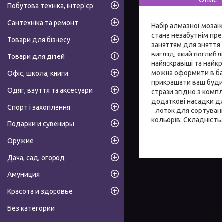
Побутова техніка, інтер'єр
Сантехніка та ремонт
Набір алмазної мозаї
стане незабутнім пр
Товари для бізнесу
заняттям для зняття 
вигляд, який поглибл
Товари для дітей
найяскравіші та найк
можна оформити в баг
Офіс, школа, книги
прикрашати ваш будин
Одяг, взуття та аксесуари
стрази згідно з компл
додаткові насадки для
Спорт і захоплення
- лоток для сортуванн
кольорів: Складність:
Подарки и сувениры
Оружие
Дача, сад, огород
Амуниция
Красота и здоровье
Без категории