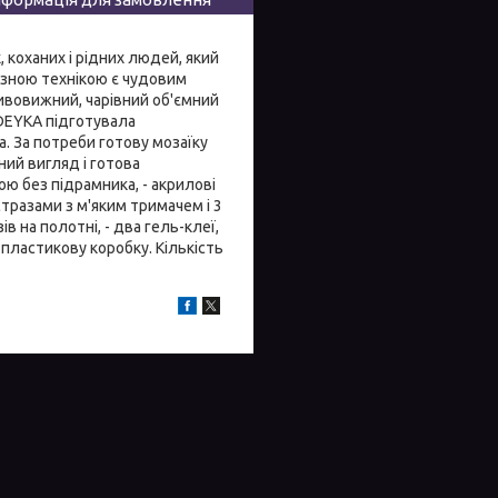
 коханих і рідних людей, який
азною технікою є чудовим
ивовижний, чарівний об'ємний
IDEYKA підготувала
а. За потреби готову мозаїку
ний вигляд і готова
ю без підрамника, - акрилові
стразами з м'яким тримачем і 3
в на полотні, - два гель-клеї,
у пластикову коробку. Кількість