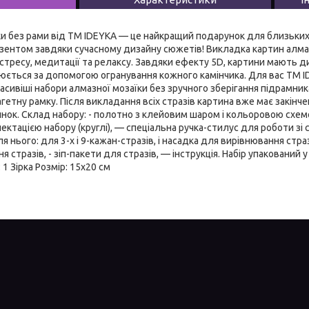
ки без рами від ТМ IDEYKA — це найкращий подарунок для близьких,
езентом завдяки сучасному дизайну сюжетів! Викладка картин алм
стресу, медитації та релаксу. Завдяки ефекту 5D, картини мають д
юється за допомогою огранування кожного камінчика. Для вас ТМ 
расивіші набори алмазної мозаїки без зручного зберігання підрамник
етну рамку. Після викладання всіх стразів картина вже має закінче
ок. Склад набору: - полотно з клейовим шаром і кольоровою схемо
ектацією набору (круглі), — спеціальна ручка-стилус для роботи зі 
 нього: для 3-х і 9-кажан-стразів, і насадка для вирівнювання стразі
я стразів, - зіп-пакети для стразів, — інструкція. Набір упакований 
 1 Зірка Розмір: 15х20 см