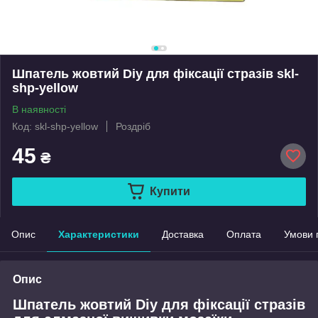
Шпатель жовтий Diy для фіксації стразів skl-
shp-yellow
В наявності
Код: skl-shp-yellow
Роздріб
45
₴
Купити
Опис
Характеристики
Доставка
Оплата
Умови 
Опис
Шпатель жовтий Diy для фіксації стразів