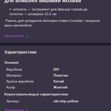
для алмазної вишивки мозаїки
штапель — інструмент для фіксації стразів до
полотна — розміром 10,5 см
Ракель для укладання вінілових плівок (тонірів) і чищення
вікон автомобіля
Приховати
Характеристики
Основні
Виробник
DIY
Матеріал
Пластик
Країна виробник
Китай
Колір
Жовтий
Користувальницькі характеристики
Артикул
skl-shp-yellow
Приховати