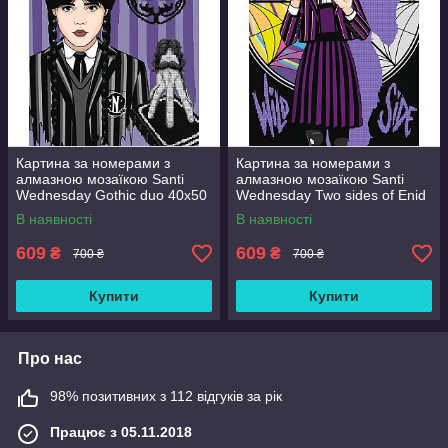
Картина за номерами з
Картина за номерами з
алмазною мозаїкою Santi
алмазною мозаїкою Santi
Wednesday Gothic duo 40x50
Wednesday Two sides of Enid
см Різнобарвний (954993)
Sinclair 40x50 см
В наявності
В наявності
Різнобарвний (954975)
609
609
₴
₴
700 ₴
700 ₴
Купити
Купити
Про нас
98% позитивних з 112 відгуків за рік
Працює з 05.11.2018