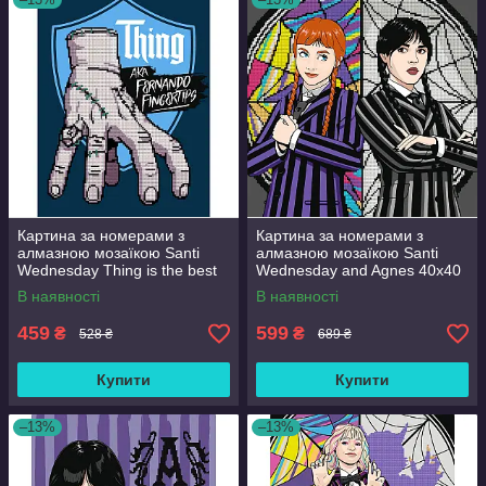
Картина за номерами з
Картина за номерами з
алмазною мозаїкою Santi
алмазною мозаїкою Santi
Wednesday Thing is the best
Wednesday and Agnes 40x40
friend 30x40 см Різнобарвний
см Різнобарвний (954947)
В наявності
В наявності
(954980)
459
599
₴
₴
528 ₴
689 ₴
Купити
Купити
–13%
–13%