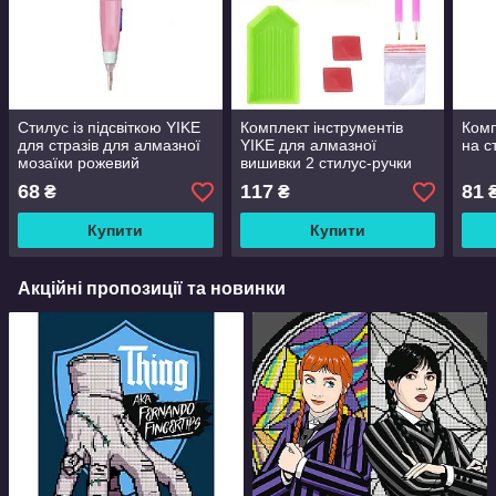
Стилус із підсвіткою YIKE
Комплект інструментів
Комп
для стразів для алмазної
YIKE для алмазної
на с
мозаїки рожевий
вишивки 2 стилус-ручки
м'які 3 лотки 2 клею zip-
68
117
81
₴
₴
пакети
Купити
Купити
Акційні пропозиції та новинки