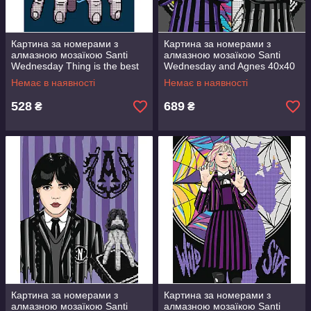
Картина за номерами з
Картина за номерами з
алмазною мозаїкою Santi
алмазною мозаїкою Santi
Wednesday Thing is the best
Wednesday and Agnes 40x40
friend 30x40 см Різнобарвний
см Різнобарвний (954947)
Немає в наявності
Немає в наявності
(954980)
528
689
₴
₴
Картина за номерами з
Картина за номерами з
алмазною мозаїкою Santi
алмазною мозаїкою Santi