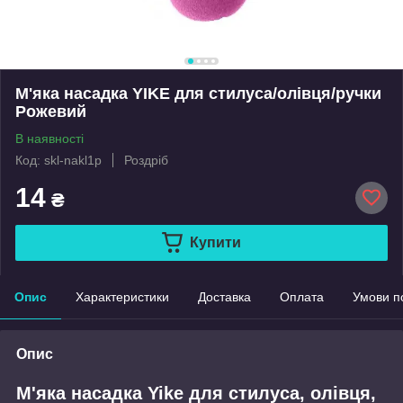
М'яка насадка YIKE для стилуса/олівця/ручки
Рожевий
В наявності
Код: skl-nakl1p
Роздріб
14
₴
Купити
Опис
Характеристики
Доставка
Оплата
Умови п
Опис
М'яка насадка Yike для стилуса, олівця,