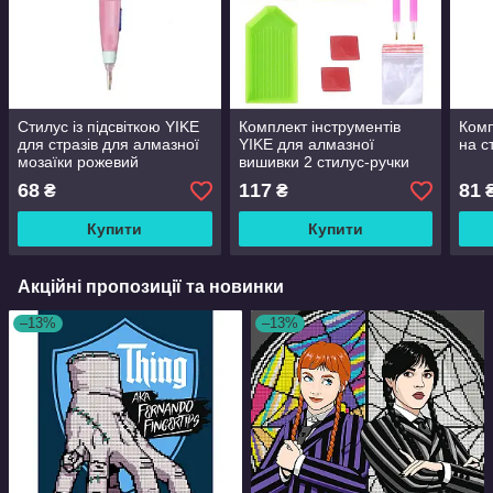
Стилус із підсвіткою YIKE
Комплект інструментів
Комп
для стразів для алмазної
YIKE для алмазної
на с
мозаїки рожевий
вишивки 2 стилус-ручки
м'які 3 лотки 2 клею zip-
68
117
81
₴
₴
пакети
Купити
Купити
Акційні пропозиції та новинки
–13%
–13%