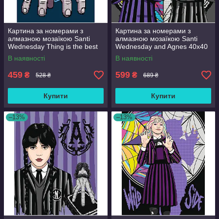
Картина за номерами з
Картина за номерами з
алмазною мозаїкою Santi
алмазною мозаїкою Santi
Wednesday Thing is the best
Wednesday and Agnes 40x40
friend 30x40 см Різнобарвний
см Різнобарвний (954947)
В наявності
В наявності
(954980)
459
599
₴
₴
528 ₴
689 ₴
Купити
Купити
–13%
–13%