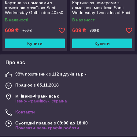
Картина за номерами з
Картина за номерами з
алмазною мозаїкою Santi
алмазною мозаїкою Santi
Wednesday Gothic duo 40x50
Wednesday Two sides of Enid
см Різнобарвний (954993)
Sinclair 40x50 см
В наявності
В наявності
Різнобарвний (954975)
609
609
₴
₴
700 ₴
700 ₴
Купити
Купити
Про нас
98% позитивних з 112 відгуків за рік
Працює з 05.11.2018
м. Івано-Франківськ
Івано-Франківськ, Україна
Контакти
Сьогодні працює з 09:00 до 18:00
Показати весь графік роботи