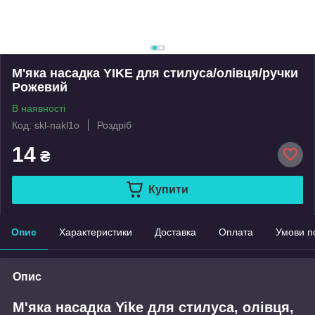
М'яка насадка YIKE для стилуса/олівця/ручки
Рожевий
В наявності
Код: skl-nakl1o
Роздріб
14
₴
Купити
Опис
Характеристики
Доставка
Оплата
Умови п
Опис
М'яка насадка Yike для стилуса, олівця,