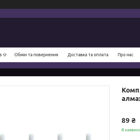
в
Обмін та повернення
Доставка та оплата
Про нас
Комп
алма
89 ₴
В наявнос