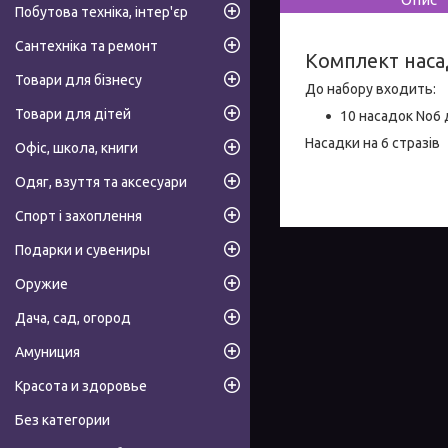
Побутова техніка, інтер'єр
Сантехніка та ремонт
Комплект наса
Товари для бізнесу
До набору входить:
Товари для дітей
10 насадок No6 
Насадки на 6 стразів
Офіс, школа, книги
Одяг, взуття та аксесуари
Спорт і захоплення
Подарки и сувениры
Оружие
Дача, сад, огород
Амуниция
Красота и здоровье
Без категории