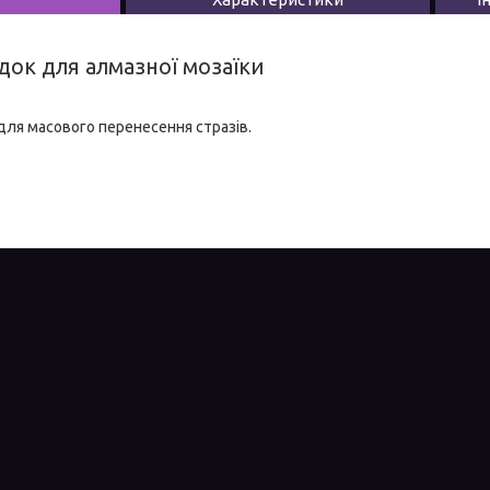
док для алмазної мозаїки
для масового перенесення стразів.