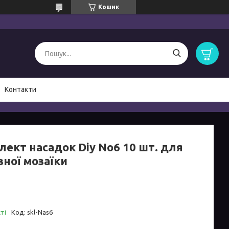
Кошик
Контакти
лект насадок Diy No6 10 шт. для
зної мозаїки
ті
Код:
skl-Nas6