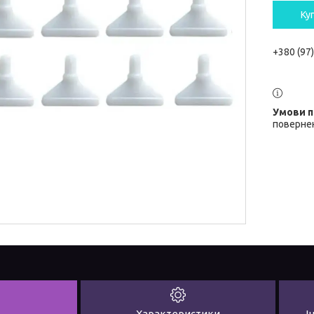
Ку
+380 (97
повернен
Характеристики
І