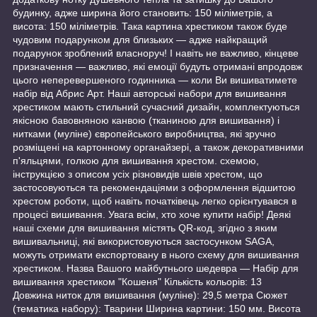
будинку, адже ширина його становить: 150 міліметрів, а
висота: 150 міліметрів. Така картина хрестиком також буде
чудовим подарунком для близьких — адже найкращий
подарунок зроблений власноруч! І навіть не важливо, кінцеве
призначення — важливо, які емоції будуть отримані впродовж
цього неперевершеного годинника — коли Ви вишиватимете
набір від Абрис Арт. Наші авторські набори для вишивання
хрестиком мають стильний сучасний дизайн, комплектуються
якісною бавовняною канвою (тканиною для вишивання) і
нитками (муліне) європейського виробництва, які зручно
розміщені на картонному органайзері, а також декоративними
п'яльцями, голкою для вишивання хрестом. схемою,
інструкцією з описом усіх різновидів швів хрестом, що
застосовуються та рекомендаціями з оформлення відшитою
хрестом роботи, щоб навіть початківець легко орієнтувався в
процесі вишивання. Увага всім, хто хоче купити набір! Деякі
наші схеми для вишивання містять QR-код, згідно з яким
вишивальниці, які використовуються застосунком SAGA,
можуть отримати експортовану в нього схему для вишивання
хрестиком. Назва Вашого майбутнього шедевра — Набір для
вишивання хрестиком "Кошеня" Кількість кольорів: 13
Довжина ниток для вишивання (муліне): 29,5 метра Сюжет
(тематика набору): Тварини Ширина картини: 150 мм. Висота