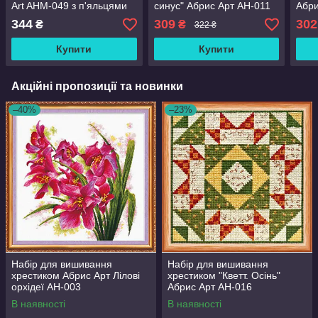
Art AHM-049 з п'яльцями
синус" Абрис Арт AH-011
Абри
344
309
302
₴
₴
322 ₴
Купити
Купити
Акційні пропозиції та новинки
–40%
–23%
Набір для вишивання
Набір для вишивання
хрестиком Абрис Арт Лілові
хрестиком "Кветт. Осінь"
орхідеї AH-003
Абрис Арт AH-016
В наявності
В наявності