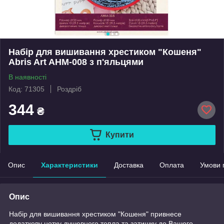
Набір для вишивання хрестиком "Кошеня"
Abris Art AHM-008 з п'яльцями
В наявності
Код: 71305
Роздріб
344
₴
Купити
Опис
Характеристики
Доставка
Оплата
Умови 
Опис
Набір для вишивання хрестиком "Кошеня" привнесе
додаткову нотку душевного тепла та затишку до Вашого