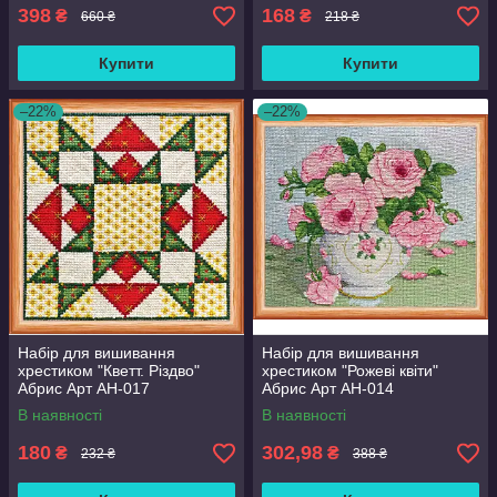
398
168
₴
₴
660 ₴
218 ₴
Купити
Купити
–22%
–22%
Набір для вишивання
Набір для вишивання
хрестиком "Кветт. Різдво"
хрестиком "Рожеві квіти"
Абрис Арт AH-017
Абрис Арт AH-014
В наявності
В наявності
180
302,98
₴
₴
232 ₴
388 ₴