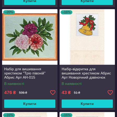
Купити
Купити
–20%
–16%
Набір для вишивання
Набір-відкритка для
хрестиком "Тріо півоній"
вишивання хрестиком Абрис
Абрис Арт AH-015
Арт Новорічний дзвіночок
AOH-008
В наявності
В наявності
476
43
₴
₴
596 ₴
51 ₴
Купити
Купити
–16%
–16%