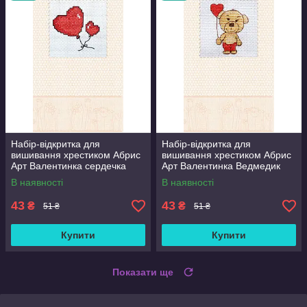
Набір-відкритка для
Набір-відкритка для
вишивання хрестиком Абрис
вишивання хрестиком Абрис
Арт Валентинка сердечка
Арт Валентинка Ведмедик
AOH-002
AOH-001
В наявності
В наявності
43
43
₴
₴
51 ₴
51 ₴
Купити
Купити
Показати ще