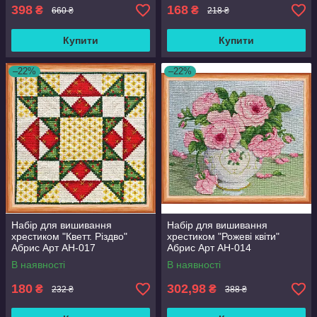
398
168
₴
₴
660 ₴
218 ₴
Купити
Купити
–22%
–22%
Набір для вишивання
Набір для вишивання
хрестиком "Кветт. Різдво"
хрестиком "Рожеві квіти"
Абрис Арт AH-017
Абрис Арт AH-014
В наявності
В наявності
180
302,98
₴
₴
232 ₴
388 ₴