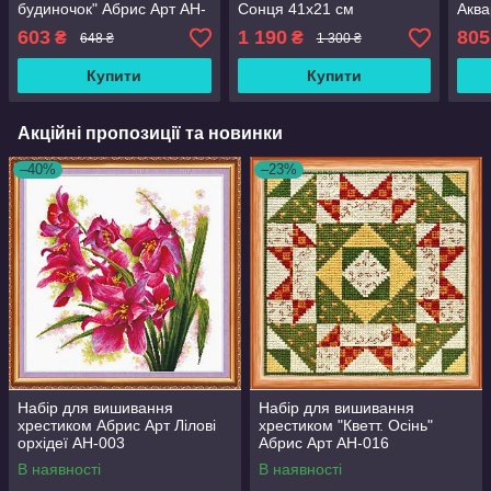
будиночок" Абрис Арт AH-
Сонця 41х21 см
Аква
019
Різнобарвний (AH-182)
28х2
603
1 190
805
₴
₴
648 ₴
1 300 ₴
(AH-
Купити
Купити
Акційні пропозиції та новинки
–40%
–23%
Набір для вишивання
Набір для вишивання
хрестиком Абрис Арт Лілові
хрестиком "Кветт. Осінь"
орхідеї AH-003
Абрис Арт AH-016
В наявності
В наявності