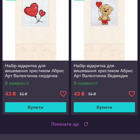
Набір-відкритка для
Набір-відкритка для
вишивання хрестиком Абрис
вишивання хрестиком Абрис
Арт Валентинка сердечка
Арт Валентинка Ведмедик
AOH-002
AOH-001
В наявності
В наявності
43
43
₴
₴
51 ₴
51 ₴
Купити
Купити
Показати ще