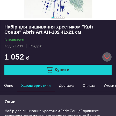
Набір для вишивання хрестиком "Квіт
Сонця" Abris Art AH-182 41х21 см
В наявності
Код: 71299
Роздріб
1 052
₴
Купити
Опис
Характеристики
Доставка
Оплата
Умови 
Опис
Набір для вишивання хрестиком "Квіт Сонця" привнесе
додаткову нотку душевного тепла та затишку до Вашого