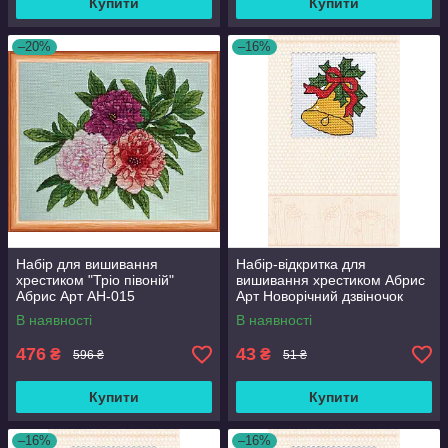
Купити
Купити
–20%
–16%
Набір для вишивання
Набір-відкритка для
хрестиком "Тріо півоній"
вишивання хрестиком Абрис
Абрис Арт AH-015
Арт Новорічний дзвіночок
AOH-008
В наявності
В наявності
476
43
₴
₴
596 ₴
51 ₴
Купити
Купити
–16%
–16%