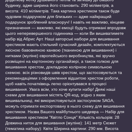
будинку, адже ширина його становить: 290 міліметрів, а
висота: 410 міліметрів. Така картина хрестиком також буде
чудовим подарунком для близьких — адже найкращий
подарунок зроблений власноруч! І навіть не важливо, кінцеве
призначення — важливо, які емоції будуть отримані впродовж
цього неперевершеного годинника — коли Ви вишиватимете
набір від Абрис Арт. Наші авторські набори для вишивання
хрестиком мають стильний сучасний дизайн, комплектуються
якісною бавовняною канвою (тканиною для вишивання) і
нитками (муліне) європейського виробництва, які зручно
розміщені на картонному органайзері, а також голкою для
вишивання хрестом, докладною колірною символьною
схемою. всіх різновидів швів хрестом, що застосовуються та
рекомендаціями з оформлення відшитою хрестом роботи,
щоб навіть початківець легко орієнтувався в процесі
вишивання. Увага всім, хто хоче купити набір! Деякі наші
схеми для вишивання містять QR-код, згідно з яким
вишивальниці, які використовуються застосунком SAGA,
можуть отримати експортовану в нього схему для вишивання
хрестиком. Назва Вашого майбутнього шедевра — Набір для
вишивання хрестиком "Квітло Сонця" Кількість кольорів: 28
Довжина ниток для вишивання (муліне): 141 метр Сюжет
(тематика набору): Квіти Ширина картини: 290 мм. Висота