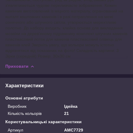
з'являтиметься чудове переливчасте зображення. Кожен
камінчик виготовлений із міцного матеріалу, огранований на
кшталт коштовних каменів і в разі потрапляння на межі
сонячного або штучного світла, утворюється мерехтливе
полотно. До набору входить: клейка основа для викладання
мозаїки на дерев'яному підрамнику комплект штучних каменів
пластмасовий лоток для каменів пластмасовий олівець для
каменів клей Зверніть увагу, що кольори можуть істотно
відрізнятися від показаних на фото! Складність картини: 3
Зірки (середній) Розмір: 30х30 см
Приховати
Характеристики
Основні атрибути
Виробник
Ідейка
Кількість кольорів
21
Користувальницькі характеристики
Артикул
AMC7729