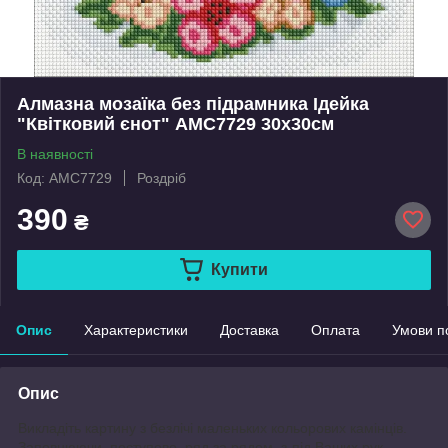
Алмазна мозаїка без підрамника Ідейка
"Квітковий єнот" AMC7729 30х30см
В наявності
Код: AMC7729
Роздріб
390
₴
Купити
Опис
Характеристики
Доставка
Оплата
Умови п
Опис
Викладіть картину з безлічі маленьких кольорових камінців.
Заповнюючи, поступово, ряд за рядом, з-під Ваших рук