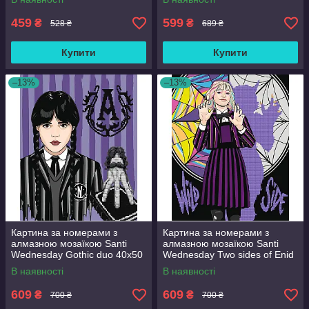
(954980)
459
599
₴
₴
528 ₴
689 ₴
Купити
Купити
–13%
–13%
Картина за номерами з
Картина за номерами з
алмазною мозаїкою Santi
алмазною мозаїкою Santi
Wednesday Gothic duo 40x50
Wednesday Two sides of Enid
см Різнобарвний (954993)
Sinclair 40x50 см
В наявності
В наявності
Різнобарвний (954975)
609
609
₴
₴
700 ₴
700 ₴