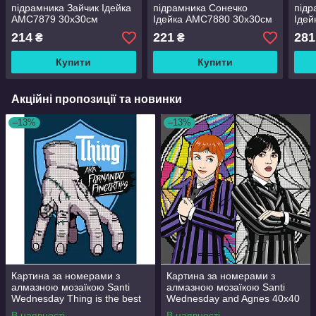
підрамника Зайчик Ідейка
підрамника Сонечко
підр
AMC7879 30х30см
Ідейка AMC7880 30х30см
Ідей
стра
214
221
281
₴
₴
Купити
Купити
Акційні пропозиції та новинки
–13%
–13%
Картина за номерами з
Картина за номерами з
алмазною мозаїкою Santi
алмазною мозаїкою Santi
Wednesday Thing is the best
Wednesday and Agnes 40x40
friend 30x40 см Різнобарвний
см Різнобарвний (954947)
В наявності
В наявності