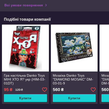
Всі умови повернення
Подібні товари компанії
Гра настільна Danko Toys
Мозаїка Danko Toys
Моза
МІНІ ХТО Я? укр (HIM-03-
"DIAMOND MOSAIC" DM-
"DI
01DT)
03-01-9
DM-
95
560
560
₴
₴
120 ₴
Купити
Купити