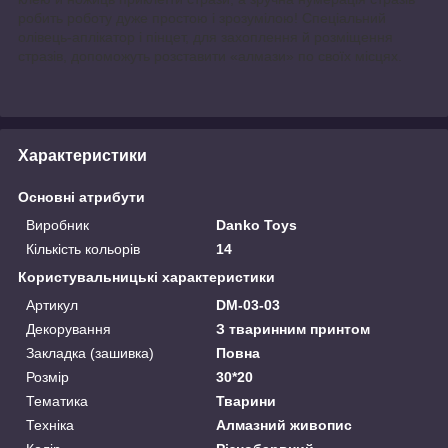
робить роботу дуже простою і зрозумілою! Спеціальний
олівець-аплікатор і пінцет, для захоплення й розміщення
стразів, допоможуть розставити «алмази» по своїх місцях.
Характеристики
Основні атрибути
Виробник
Danko Toys
Кількість кольорів
14
Користувальницькі характеристики
Артикул
DM-03-03
Декорування
З тваринним принтом
Закладка (зашивка)
Повна
Розмір
30*20
Тематика
Тварини
Техніка
Алмазний живопис