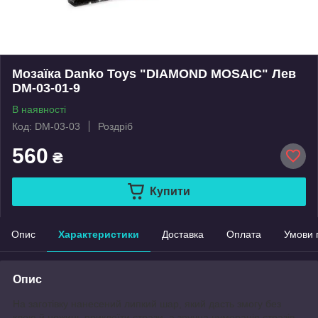
Мозаїка Danko Toys "DIAMOND MOSAIC" Лев
DM-03-01-9
В наявності
Код: DM-03-03
Роздріб
560
₴
Купити
Опис
Характеристики
Доставка
Оплата
Умови 
Опис
На заготівку нанесений липкий шар, який дасть змогу без
клею й ножиць приклеїти стрази, а зручна нумерація стразів