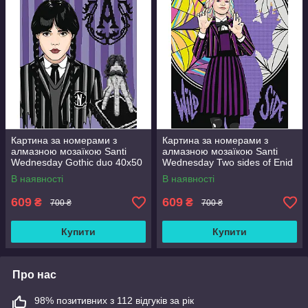
Картина за номерами з
Картина за номерами з
алмазною мозаїкою Santi
алмазною мозаїкою Santi
Wednesday Gothic duo 40x50
Wednesday Two sides of Enid
см Різнобарвний (954993)
Sinclair 40x50 см
В наявності
В наявності
Різнобарвний (954975)
609
609
₴
₴
700 ₴
700 ₴
Купити
Купити
Про нас
98% позитивних з 112 відгуків за рік