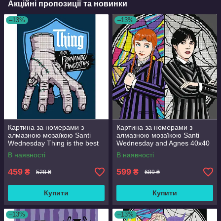
Акційні пропозиції та новинки
–13%
–13%
Картина за номерами з
Картина за номерами з
алмазною мозаїкою Santi
алмазною мозаїкою Santi
Wednesday Thing is the best
Wednesday and Agnes 40x40
friend 30x40 см Різнобарвний
см Різнобарвний (954947)
В наявності
В наявності
(954980)
459
599
₴
₴
528 ₴
689 ₴
Купити
Купити
–13%
–13%