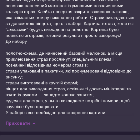
основою нанесений малюнок із умовними позначеннями
кольорів страз. Клейка поверхня закрита захисною плівкою,
яка знімається в міру виконання роботи. Стрази викладаються
за допомогою пінцета, що є в наборі. Картина готова, коли всі
"алмазики" будуть викладені на полотно. Картина буде
повністю зі стразів, готовий результат просто заворожує!
До набору
полотно-схема, де нанесений базовий малюнок, а місця
приклеювання страз просякнуті спеціальним клеєм і
позначені відповідним номером стразів;
стрази упаковані в пакетики, які пронумеровані відповідно до
рисунку;
стрази виготовлені в круглій формі;
пінцет для викладання страз, оскільки ті досить мініатюрні та
взяти їх руками — занадто копітке заняття;
судечок для страз; у нього викладаєте потрібні номери, щоб
зручніше було працювати.
У наборі є все необхідне для створення картини.
Приховати