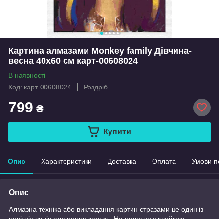
Картина алмазами Monkey family Дівчина-
весна 40х60 см карт-00608024
В наявності
Код: карт-00608024
Роздріб
799
₴
Купити
Опис
Характеристики
Доставка
Оплата
Умови п
Опис
Алмазна техніка або викладання картин стразами це один із
новітніх видів створення картин. На полотно з клейкою