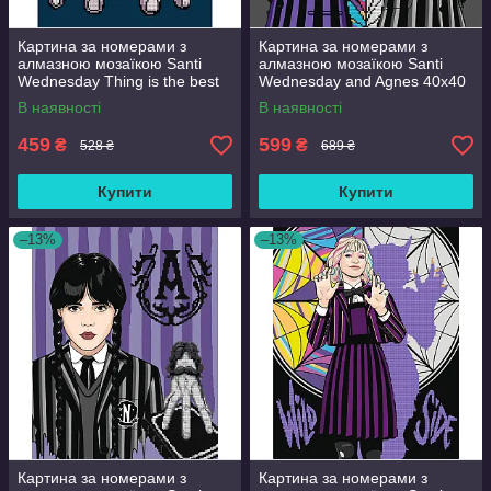
Картина за номерами з
Картина за номерами з
алмазною мозаїкою Santi
алмазною мозаїкою Santi
Wednesday Thing is the best
Wednesday and Agnes 40x40
friend 30x40 см Різнобарвний
см Різнобарвний (954947)
В наявності
В наявності
(954980)
459
599
₴
₴
528 ₴
689 ₴
Купити
Купити
–13%
–13%
Картина за номерами з
Картина за номерами з