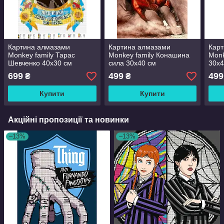
Картина алмазами
Картина алмазами
Кар
Monkey family Тарас
Monkey family Конашина
Monk
Шевченко 40х30 см
сила 30x40 см
30x4
карт-00608042
(карт-000118)
699
499
499
₴
₴
Купити
Купити
Акційні пропозиції та новинки
–13%
–13%