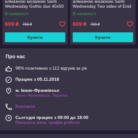
алмазною мозаїкою Santi
алмазною мозаїкою Santi
Wednesday Gothic duo 40x50
Wednesday Two sides of Enid
см Різнобарвний (954993)
Sinclair 40x50 см
В наявності
В наявності
Різнобарвний (954975)
609
609
₴
₴
700 ₴
700 ₴
Купити
Купити
Про нас
98% позитивних з 112 відгуків за рік
Працює з 05.11.2018
м. Івано-Франківськ
Івано-Франківськ, Україна
Контакти
Сьогодні працює з 09:00 до 18:00
Показати весь графік роботи