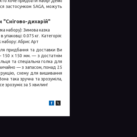
хто хоче придбати набір! Деякі
ься застосунком SAGA, можуть
 "Снігово-дихарій"
ка набору): Зимова казка
упаковці: 0.075 кг. Категорія:
 набору: Абрис Арт
ісля придбання та доставки Ви
— 150 х 150 мм. — з достатнім
льця та спеціальна голка для
звичайно — з запасом, понад 25
трукцію, схему для вишивання
на така зручна та зрозуміла,
се зрозуміє за 5 хвилин!