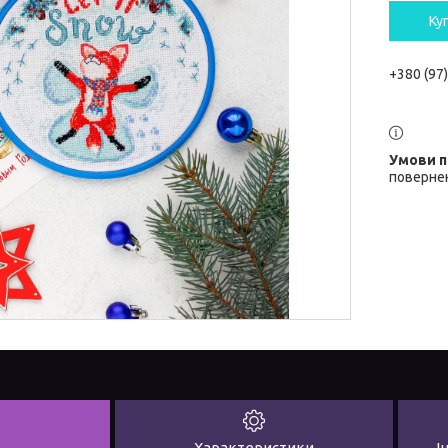
Ку
+380 (97
повернен
Характеристики
І