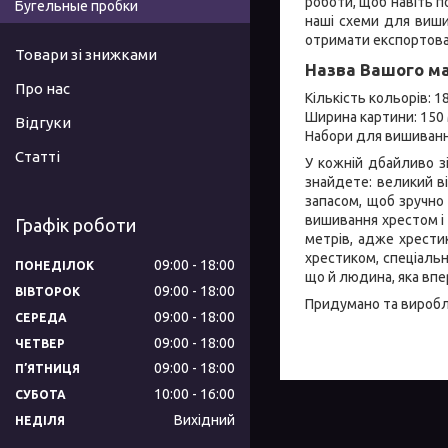
роботи, щоб навіть по
Бугельные пробки
наші схеми для виши
отримати експортова
Товари зі знижками
Назва Вашого ма
Про нас
Кількість кольорів: 
Ширина картини: 150 
Відгуки
Набори для вишиванн
Статті
У кожній дбайливо з
знайдете: великий в
запасом, щоб зручно
вишивання хрестом і 
Графік роботи
метрів, адже хрести
хрестиком, спеціаль
09:00
18:00
ПОНЕДІЛОК
що й людина, яка впе
09:00
18:00
ВІВТОРОК
Придумано та виробле
09:00
18:00
СЕРЕДА
09:00
18:00
ЧЕТВЕР
09:00
18:00
ПʼЯТНИЦЯ
10:00
16:00
СУБОТА
Вихідний
НЕДІЛЯ