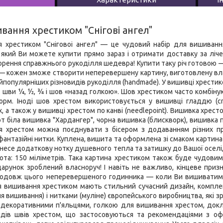
вання хрестиком "Снігові ангел"
я хрестиком "Сніговоі ангел" — це чудовий набір для вишиванн
який Ви можете купити прямо зараз і отримати доставку за лічен
орення справжнього рукоділля шедевра! Купити таку річ готовою —
 — кожен зможе створити неперевершену картину, виготовлену вла
йпопулярніших різновидів рукоділля (handmade). У вишивці хрестик
 шви 1⁄4, 1⁄2, 3⁄4 і шов «назад голкою». Шов хрестиком часто комбі
рм. Іноді шов хрестом використовується у вишивці гладдю (cr
ах, а також у вишивці хрестом по канві (needlepoint). Вишивка хрес
т біла вишивка "Хардангер", чорна вишивка (блискворк), вишивка 
я хрестом можна поєднувати з бісером з додаванням різних прик
фантазійні нитки. Куплена, вишита та оформлена зі смаком картин
внесе додаткову нотку душевного тепла та затишку до Вашої оселі
исота: 150 міліметрів. Така картина хрестиком також буде чудов
рунок зроблений власноруч! І навіть не важливо, кінцеве призн
родовж цього неперевершеного годинника — коли Ви вишиватимет
я вишивання хрестиком мають стильний сучасний дизайн, компл
 вишивання) і нитками (муліне) європейського виробництва, які з
ож декоративними п'яльцями, голкою для вишивання хрестом, до
видів швів хрестом, що застосовуються та рекомендаціями з 