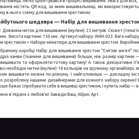
чатківець легко орієнтувався в процесі вишивання. Увага для всіх, 
вання містять QR-код, за яким вишивальниці, які використовуют
ну в нього схему для вишивання хрестиком.
йбутнього шедевра — Набір для вишивання хрестом
18 Довжина ниток для вишивання (муліне): 25 метрів Сюжет (темати
мм. Висота картини: 150 мм. Артикул набору: AHM-023 Вага набору в 
я хрестиком > Набори-мініатюри для вишивання хрестом Виробник
ібраному коробці Набір для вишивання хрестом "Снігові ангел" п
ідріз канви (тканини для вишивання) більше, ніж розмір картини 
 вишивати та оформляти готову картину! А також декоративні п'я
всі необхідні нитки (муліне) 18 кольорів на зручному органайзері, 
ком вишивати можна по-різному. І найголовніше — докладну інс
но розроблену нашими дизайнерами для кожного набору окремо! Во
рше бажає спробувати себе в вишивці хрестиком, і купить набір — в
но в Україні з любов'ю! Завжди Ваш, Абрис Арт.