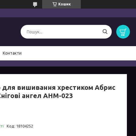
Кошик
Контакти
р для вишивання хрестиком Абрис
Снігові ангел AHM-023
ті
Код:
18104252