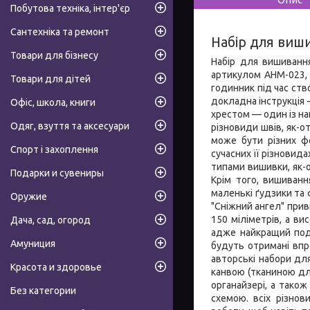
Побутова техніка, інтер'єр
Сантехніка та ремонт
Набір для виши
Товари для бізнесу
Набір для вишиванн
артикулом AHM-023, 
Товари для дітей
годинник під час ств
докладна інструкція
Офіс, школа, книги
хрестом — один із на
Одяг, взуття та аксесуари
різновиди швів, як-от
може бути різних фо
Спорт і захоплення
сучасних її різновид
типами вишивки, як-о
Подарки и сувениры
Крім того, вишиванн
маленькі ґудзики та 
Оружие
"Сніжний ангел" при
150 міліметрів, а в
Дача, сад, огород
адже найкращий пода
Амуниция
будуть отримані вп
авторські набори дл
Красота и здоровье
канвою (тканиною для
органайзері, а так
Без категории
схемою. всіх різно