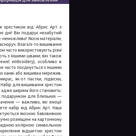
я хрестиком від Абрис Арт з
і дні! Він подарує незабутній
 неможливо! Якісні матеріали,
сноруч. Взагалі-то вишивання
ом часто використовують різні
нують з іншими швами; він також
ewel embroidery), особливо в
том часто поєднується з іншими
по канві або вишивка мережив.
рас, як-от паєтки, підвіски,
а Набір для вишивання хрестом
, адже ширина його становить:
им подарунком для близьких —
ачення — важливо, які емоції
е набір від Абрис Арт. Наші
ектуються якісною бавовняною
ручно розміщені на картонному
кладною колірною символьною
оформлення відшитою хрестом