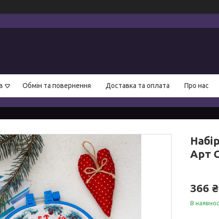
в
Обмін та повернення
Доставка та оплата
Про нас
Набі
Арт 
366 ₴
В наявнос