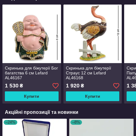
Скринька для біжутерії Бог
Скринька для біжутерії
Скри
багатства 6 см Lefard
Страус 12 см Lefard
Папу
AL46167
AL46168
AL4
1 530
1 920
1 3
₴
₴
Купити
Купити
Акційні пропозиції та новинки
–24%
–8%