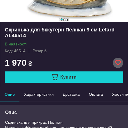
Скринька для біжутерії Пелікан 9 см Lefard
AL46514
В наявності
Код: 46514
Роздріб
1 970
₴
Купити
Опис
Характеристики
Доставка
Оплата
Умови п
Опис
Скринька для прикрас Пелікан
Маленька фігурка пелікана, що велично пливе по водній