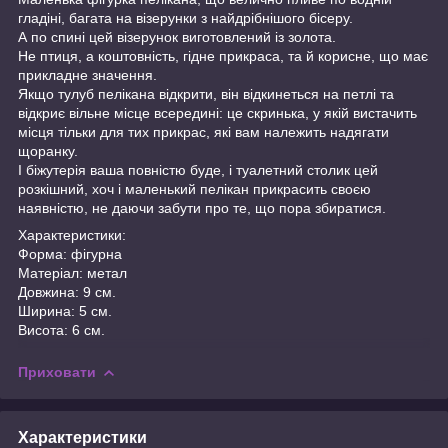
гладіні, багата на візерунки з найдрібнішого бісеру.
А по спині цей візерунок виготовлений із золота.
Не птиця, а коштовність, гідне прикраса, та й корисне, що має
прикладне значення.
Якщо тулуб пелікана відкрити, він відкинеться на петлі та
відкриє вільне місце всередині: це скринька, у якій вистачить
місця тільки для тих прикрас, які вам належить надягати
щоранку.
І біжутерія ваша повністю буде, і туалетний столик цей
розкішний, хоч і маленький пелікан прикрасить своєю
наявністю, не даючи забути про те, що пора збиратися.
Характеристики:
Форма: фігурна
Матеріал: метал
Довжина: 9 см.
Ширина: 5 см.
Висота: 6 см.
Приховати
Характеристики