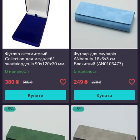
Футляр оксамитовий
Футляр для окулярів
Collection для медалей/
ANbeauty 16х6х3 см
знаків/орденів 90х120х30 мм
Блакитний (AN0103477)
Синій (hub_dfdlvx)
В наявності
В наявності
380
249
₴
₴
500 ₴
270 ₴
Купити
Купити
–8%
–8%