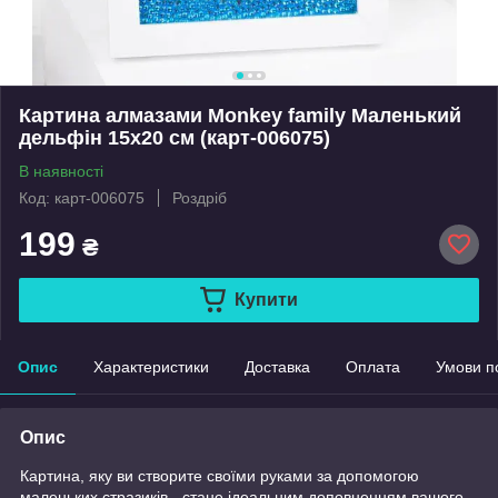
Картина алмазами Monkey family Маленький
дельфін 15х20 см (карт-006075)
В наявності
Код: карт-006075
Роздріб
199
₴
Купити
Опис
Характеристики
Доставка
Оплата
Умови п
Опис
Картина, яку ви створите своїми руками за допомогою
маленьких стразиків - стане ідеальним доповненням вашого