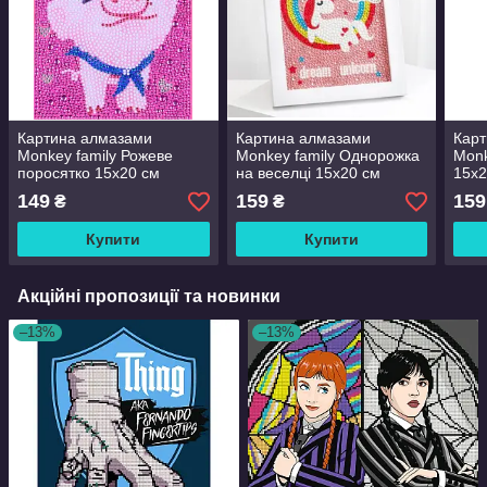
Картина алмазами
Картина алмазами
Кар
Monkey family Рожеве
Monkey family Однорожка
Monk
поросятко 15х20 см
на веселці 15х20 см
15х2
(карт-006072)
(карт-006078)
149
159
159
₴
₴
Купити
Купити
Акційні пропозиції та новинки
–13%
–13%