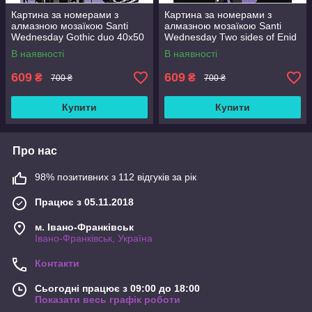
Картина за номерами з
Картина за номерами з
алмазною мозаїкою Santi
алмазною мозаїкою Santi
Wednesday Gothic duo 40x50
Wednesday Two sides of Enid
см Різнобарвний (954993)
Sinclair 40x50 см
В наявності
В наявності
Різнобарвний (954975)
609
609
₴
₴
700 ₴
700 ₴
Купити
Купити
Про нас
98% позитивних з 112 відгуків за рік
Працює з 05.11.2018
м. Івано-Франківськ
Івано-Франківськ, Україна
Контакти
Сьогодні працює з 09:00 до 18:00
Показати весь графік роботи