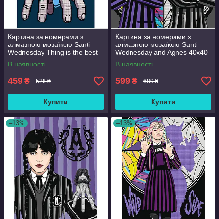
Картина за номерами з
Картина за номерами з
алмазною мозаїкою Santi
алмазною мозаїкою Santi
Wednesday Thing is the best
Wednesday and Agnes 40x40
friend 30x40 см Різнобарвний
см Різнобарвний (954947)
В наявності
В наявності
(954980)
459
599
₴
₴
528 ₴
689 ₴
Купити
Купити
–13%
–13%