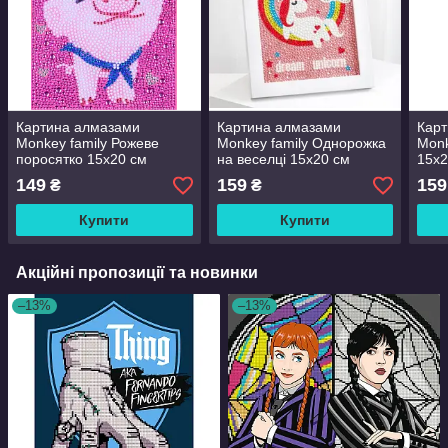
Картина алмазами
Картина алмазами
Кар
Monkey family Рожеве
Monkey family Однорожка
Monk
поросятко 15х20 см
на веселці 15х20 см
15х2
(карт-006072)
(карт-006078)
149
159
159
₴
₴
Купити
Купити
Акційні пропозиції та новинки
–13%
–13%