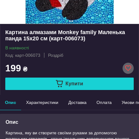
Картина алмазами Monkey family Маленька
панда 15х20 см (карт-006073)
В наявності
Код: карт-006073
Роздріб
199
₴
Купити
Опис
Характеристики
Доставка
Оплата
Умови п
Опис
Картина, яку ви створите своїми руками за допомогою
маленьких стразиків - стане ідеальним доповненням вашого