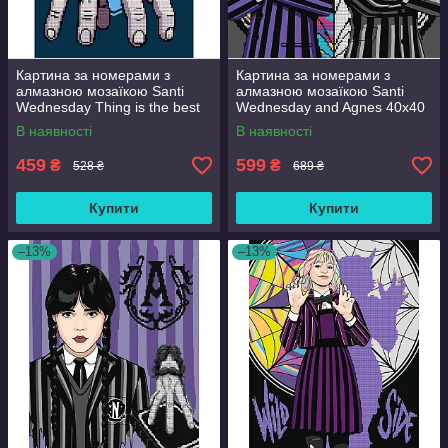
Картина за номерами з
Картина за номерами з
алмазною мозаїкою Santi
алмазною мозаїкою Santi
Wednesday Thing is the best
Wednesday and Agnes 40x40
friend 30x40 см Різнобарвний
см Різнобарвний (954947)
В наявності
В наявності
(954980)
459
599
₴
₴
528 ₴
689 ₴
Купити
Купити
–13%
–13%