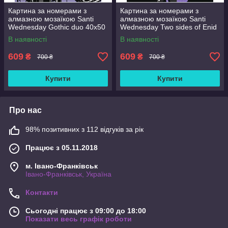
Картина за номерами з
Картина за номерами з
алмазною мозаїкою Santi
алмазною мозаїкою Santi
Wednesday Gothic duo 40x50
Wednesday Two sides of Enid
см Різнобарвний (954993)
Sinclair 40x50 см
В наявності
В наявності
Різнобарвний (954975)
609
609
₴
₴
700 ₴
700 ₴
Купити
Купити
Про нас
98% позитивних з 112 відгуків за рік
Працює з 05.11.2018
м. Івано-Франківськ
Івано-Франківськ, Україна
Контакти
Сьогодні працює з 09:00 до 18:00
Показати весь графік роботи