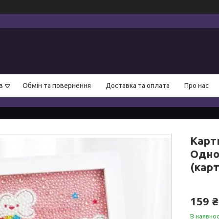
в
Обмін та повернення
Доставка та оплата
Про нас
Карт
Одно
(кар
159 ₴
В наявнос