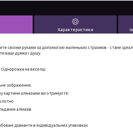
Характеристики
І
рите своїми руками за допомогою маленьких стразиків - стане ід
ати ваші думки і душу.
а Однорожка на веселці
ьне зображення.
ру картини алмазами ви отримуєте:
полотно
ладання алмазів
бовані діаманти в індивідуальних упаковках