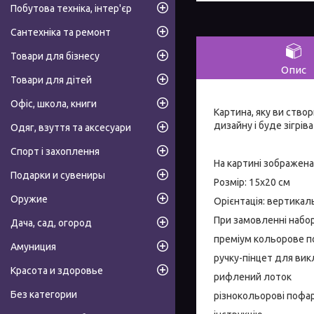
Побутова техніка, інтер'єр
Сантехніка та ремонт
Товари для бізнесу
Опис
Товари для дітей
Офіс, школа, книги
Картина, яку ви ство
дизайну і буде зігрів
Одяг, взуття та аксесуари
Спорт і захоплення
На картині зображен
Подарки и сувениры
Розмір: 15х20 см
Оружие
Орієнтація: вертикал
При замовленні набо
Дача, сад, огород
преміум кольорове 
Амуниция
ручку-пінцет для вик
Красота и здоровье
рифлений лоток
Без категории
різнокольорові пофар