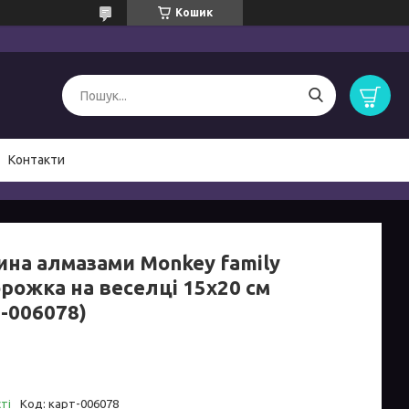
Кошик
Контакти
ина алмазами Monkey family
рожка на веселці 15х20 см
т-006078)
ті
Код:
карт-006078