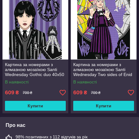
Картина за номерами з
Картина за номерами з
алмазною мозаїкою Santi
алмазною мозаїкою Santi
Wednesday Gothic duo 40x50
Wednesday Two sides of Enid
см Різнобарвний (954993)
Sinclair 40x50 см
В наявності
В наявності
Різнобарвний (954975)
609
609
₴
₴
700 ₴
700 ₴
Купити
Купити
Про нас
98% позитивних з 112 відгуків за рік