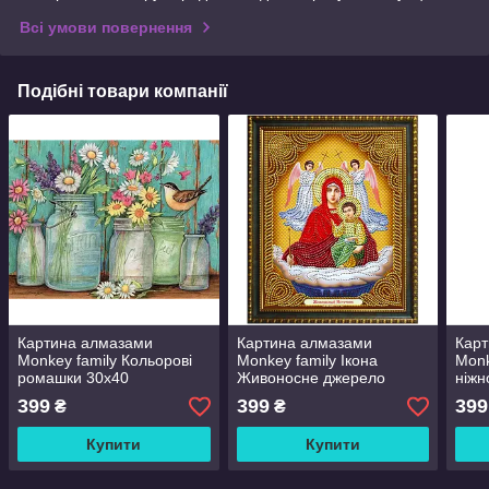
Всі умови повернення
Подібні товари компанії
Картина алмазами
Картина алмазами
Кар
Monkey family Кольорові
Monkey family Ікона
Monk
ромашки 30x40
Живоносне джерело
ніжн
(карт-000047)
40x30 (карт-006040)
(кар
399
399
399
₴
₴
Купити
Купити