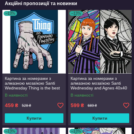
Акційні пропозиції та новинки
–13%
–13%
Картина за номерами з
Картина за номерами з
алмазною мозаїкою Santi
алмазною мозаїкою Santi
Wednesday Thing is the best
Wednesday and Agnes 40x40
friend 30x40 см Різнобарвний
см Різнобарвний (954947)
В наявності
В наявності
(954980)
459
599
₴
₴
528 ₴
689 ₴
Купити
Купити
–13%
–13%