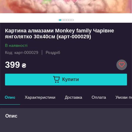
Картина алмазами Monkey family Чарівне
янголятко 30x40см (карт-000029)
В наявності
Код: карт-000029
Роздріб
399
₴
Купити
Опис
Характеристики
Доставка
Оплата
Умови п
Опис