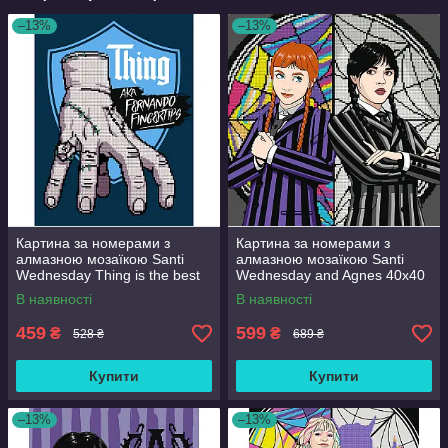
–13%
–13%
Картина за номерами з
Картина за номерами з
алмазною мозаїкою Santi
алмазною мозаїкою Santi
Wednesday Thing is the best
Wednesday and Agnes 40x40
friend 30x40 см Різнобарвний
см Різнобарвний (954947)
В наявності
В наявності
(954980)
459
599
₴
₴
528 ₴
689 ₴
Купити
Купити
–13%
–13%