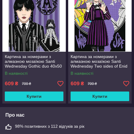
Картина за номерами з
Картина за номерами з
алмазною мозаїкою Santi
алмазною мозаїкою Santi
Wednesday Gothic duo 40x50
Wednesday Two sides of Enid
см Різнобарвний (954993)
Sinclair 40x50 см
В наявності
В наявності
Різнобарвний (954975)
609
609
₴
₴
700 ₴
700 ₴
Купити
Купити
Про нас
98% позитивних з 112 відгуків за рік