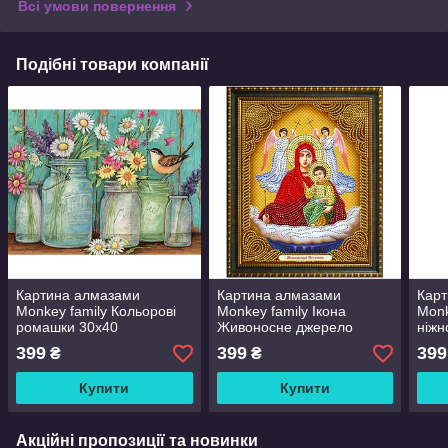
Всі умови повернення
Подібні товари компанії
Картина алмазами
Картина алмазами
Кар
Monkey family Кольорові
Monkey family Ікона
Monk
ромашки 30x40
Живоносне джерело
ніжн
(карт-000047)
40x30 (карт-006040)
(кар
399
399
399
₴
₴
Купити
Купити
Акційні пропозиції та новинки