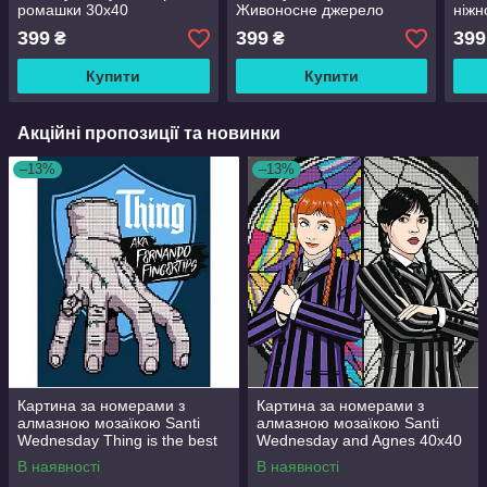
ромашки 30x40
Живоносне джерело
ніжн
(карт-000047)
40x30 (карт-006040)
(кар
399
399
399
₴
₴
Купити
Купити
Акційні пропозиції та новинки
–13%
–13%
Картина за номерами з
Картина за номерами з
алмазною мозаїкою Santi
алмазною мозаїкою Santi
Wednesday Thing is the best
Wednesday and Agnes 40x40
friend 30x40 см Різнобарвний
см Різнобарвний (954947)
В наявності
В наявності
(954980)