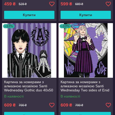
459
599
₴
₴
528 ₴
689 ₴
Купити
Купити
–13%
–13%
Картина за номерами з
Картина за номерами з
алмазною мозаїкою Santi
алмазною мозаїкою Santi
Wednesday Gothic duo 40x50
Wednesday Two sides of Enid
см Різнобарвний (954993)
Sinclair 40x50 см
В наявності
В наявності
Різнобарвний (954975)
609
609
₴
₴
700 ₴
700 ₴