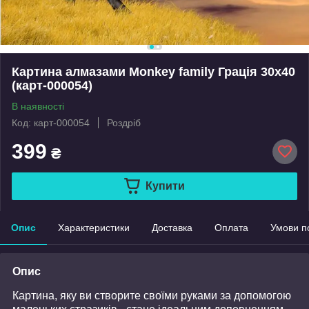
Картина алмазами Monkey family Грація 30x40
(карт-000054)
В наявності
Код: карт-000054
Роздріб
399
₴
Купити
Опис
Характеристики
Доставка
Оплата
Умови п
Опис
Картина, яку ви створите своїми руками за допомогою