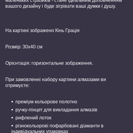
маленьких стразиків - стане ідеальним доповненням
вашого дизайну і буде зігрівати ваші думки і душу.
На картині зображено Кінь Грація
Розмір: 30х40 см
Орієнтація: горизонтальне зображення.
При замовленні набору картини алмазами ви
отримуєте:
преміум кольорове полотно
ручку-пінцет для викладання алмазів
рифлений лоток
різнокольорові пофарбовані діаманти в
індивідуальних упаковках