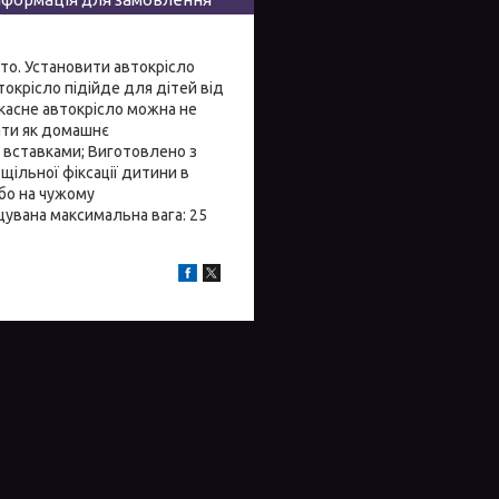
то. Установити автокрісло
втокрісло підійде для дітей від
ркасне автокрісло можна не
ати як домашнє
 вставками; Виготовлено з
щільної фіксації дитини в
або на чужому
щувана максимальна вага: 25