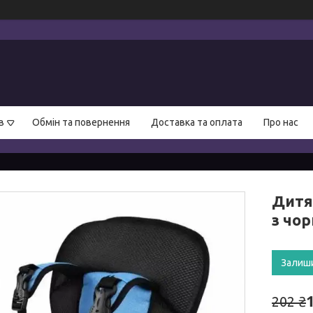
в
Обмін та повернення
Доставка та оплата
Про нас
Дитяч
з чо
Залиш
202 ₴