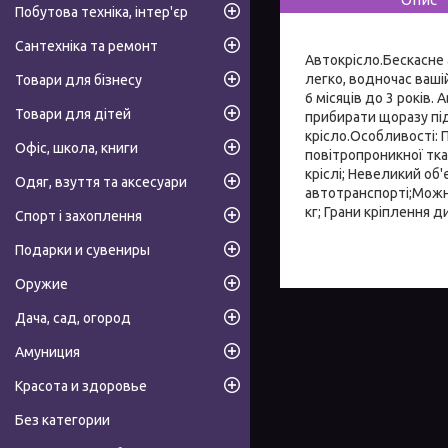
Побутова техніка, інтер'єр
Сантехніка та ремонт
Автокрісло.Бескасне 
легко, водночас вашій
Товари для бізнесу
6 місяців до 3 років
Товари для дітей
прибирати щоразу під
крісло.Особливості: 
Офіс, школа, книги
повітропроникної тка
кріслі; Невеликий об'
Одяг, взуття та аксесуари
автотранспорті;Можно
кг; Грани кріплення 
Спорт і захоплення
Подарки и сувениры
Оружие
Дача, сад, огород
Амуниция
Красота и здоровье
Без категории