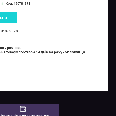
ті
Код:
170781591
пити
) 810-20-20
ня товару протягом 14 днів
за рахунок покупця
нформація для замовлення