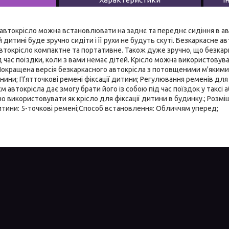
автокрісло можна встановлювати на заднє та переднє сидіння в ав
 дитині буде зручно сидіти і її рухи не будуть скуті. Безкаркасне а
. Автокрісло компактне та портативне. Також дуже зручно, що безка
 час поїздки, коли з вами немає дітей. Крісло можна використовув
Покращена версія безкаркасного автокрісла з потовщеними м'якими
нини; П'ятточкові ремені фіксації дитини; Регулювання ременів для 
єм автокрісла дає змогу брати його із собою під час поїздок у таксі 
 використовувати як крісло для фіксації дитини в будинку.; Розмі
дитини: 5-точкові ремені;Способ встановлення: Обличчям уперед;