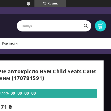
Кошик
Контакти
е автокрісло BSM Child Seats Синє
рним (170781591)
0
0
0
0
0
0
0
0
илось
171 ₴