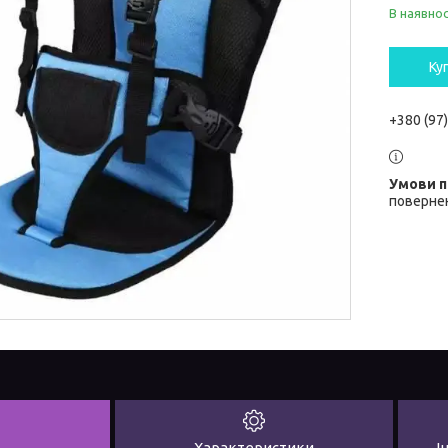
В наявнос
Ку
+380 (97
повернен
Характеристики
І