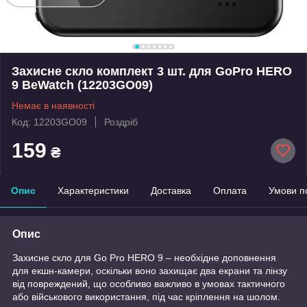
Захисне скло комплект 3 шт. для GoPro HERO
9 BeWatch (12203GO09)
Немає в наявності
Код: 12203GO09
Роздріб
159
₴
Опис
Характеристики
Доставка
Оплата
Умови п
Опис
Захисне скло для Go Pro HERO 9
–
необхідне доповнення
для екшн-камери, оскільки воно захищає два екрани та лінзу
від
повреждений,
що особливо важливо в умовах тактичного
або військового використання, під час кріплення на шолом.