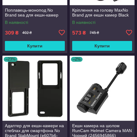
Поплавець-монопод No
Кріплення на голову MaxNo
Brand sea для екшн-камер
Brand для екшн камер Black
В наявності
В наявності
309
573
₴
₴
402 ₴
745 ₴
Купити
Купити
–23%
–2%
Адаптер для екшн-камери на
Екшн камера на шолом
стеблах для смартфона No
RunCam Helmet Camera MAN
Brand StabMount (e607b6-
Чорний (2456945866)