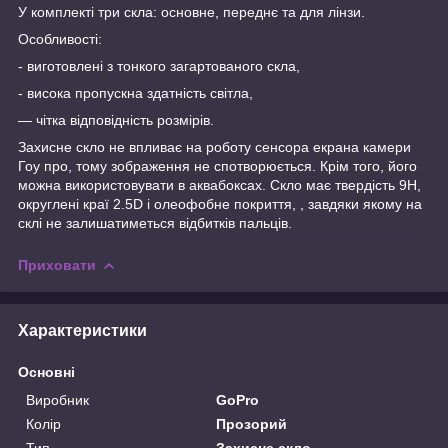
У комплекті три скла:
основне, переднє та для лінзи.
Особливості:
- виготовлені з тонкого загартованого скла,
- висока пропускна здатність світла,
— чітка відповідність розмірів.
Захисне скло не впливає на роботу сенсора екрана камери
Гоу про, тому зображення не спотворюється. Крім того, його
можна використовувати в аквабоксах. Скло має твердість 9Н,
округлені краї 2.5D і олеофобне покриття, , завдяки якому на
склі не залишатиметься відбитків пальців.
Приховати
Характеристики
Основні
Виробник
GoPro
Колір
Прозорий
Тип
Захисне скло