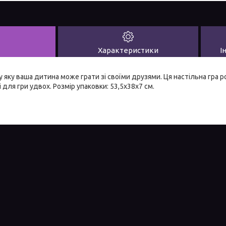
Характеристики
І
у яку ваша дитина може грати зі своїми друзями. Ця настільна гра р
 і для гри удвох. Розмір упаковки: 53,5х38х7 см.