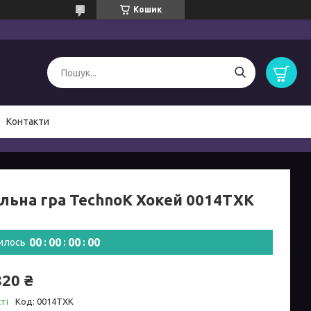
Кошик
Контакти
ільна гра TechnoK Хокей 0014TXK
0
0
0
0
0
0
0
0
илось
820 ₴
ті
Код:
0014TXK