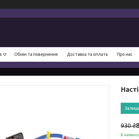
в
Обмін та повернення
Доставка та оплата
Про нас
Наст
Залиш
930 ₴
В наявнос