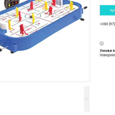
Ку
+380 (97
повернен