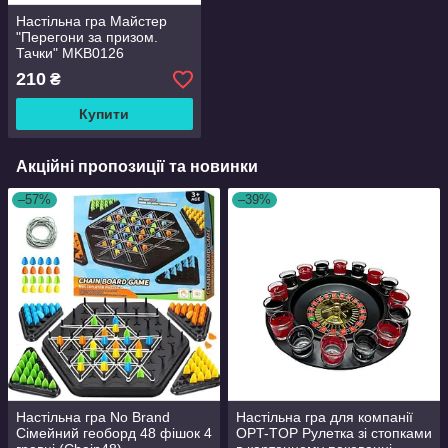
Настільна гра Майстер
"Перегони за призом.
Тачки" MKB0126
210
₴
Купити
Акційні пропозиції та новинки
–57%
–39%
Настільна гра No Brand
Настільна гра для компанії
Сімейний геоборд 48 фішок 4
OPT-TOP Рулетка зі стопками