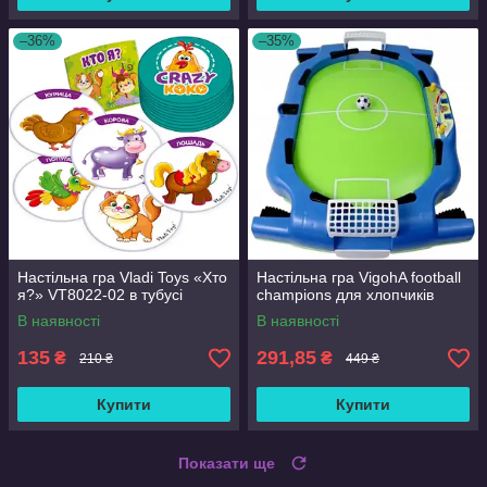
–36%
–35%
Настільна гра Vladi Toys «Хто
Настільна гра VigohA football
я?» VT8022-02 в тубусі
champions для хлопчиків
В наявності
В наявності
135
291,85
₴
₴
210 ₴
449 ₴
Купити
Купити
Показати ще