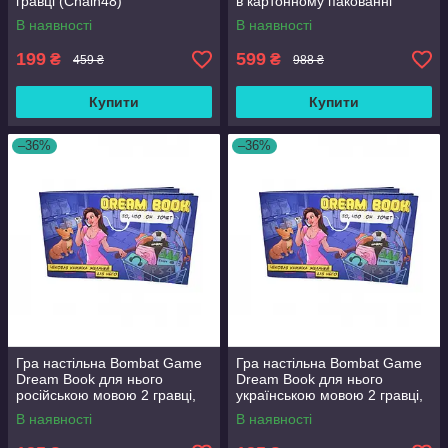
гравці (Chain48)
в картонному пакованні
(1939722129)
В наявності
В наявності
199
599
₴
₴
459 ₴
988 ₴
Купити
Купити
–36%
–36%
Гра настільна Bombat Game
Гра настільна Bombat Game
Dream Book для нього
Dream Book для нього
російською мовою 2 гравці,
українською мовою 2 гравці,
18+ років (in030-hbr)
18+ років (in031-hbr)
В наявності
В наявності