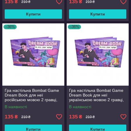
135
135
₴
₴
210 ₴
210 ₴
Купити
Купити
–36%
–36%
Гра настільна Bombat Game
Гра настільна Bombat Game
Dream Book для неї
Dream Book для неї
російською мовою 2 гравці,
українською мовою 2 гравці,
18+ років (in028-hbr)
18+ років (in029-hbr)
В наявності
В наявності
135
135
₴
₴
210 ₴
210 ₴
Купити
Купити