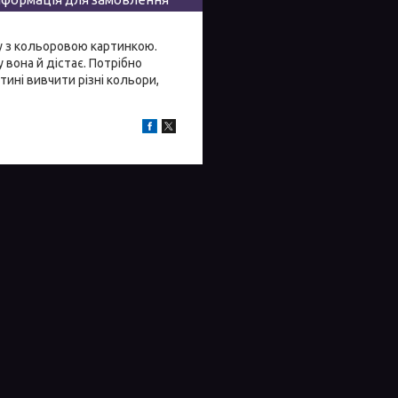
ку з кольоровою картинкою.
 вона й дістає. Потрібно
тині вивчити різні кольори,