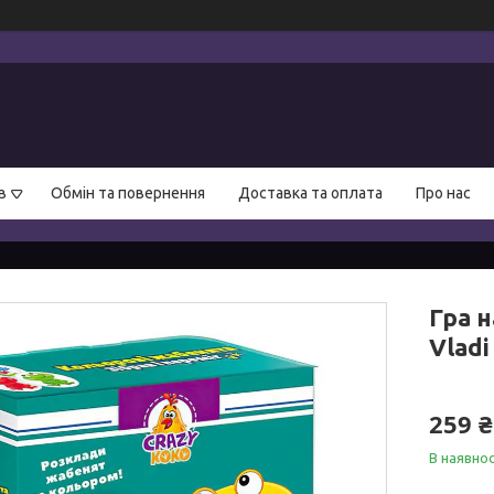
в
Обмін та повернення
Доставка та оплата
Про нас
Гра 
Vladi
259 ₴
В наявнос