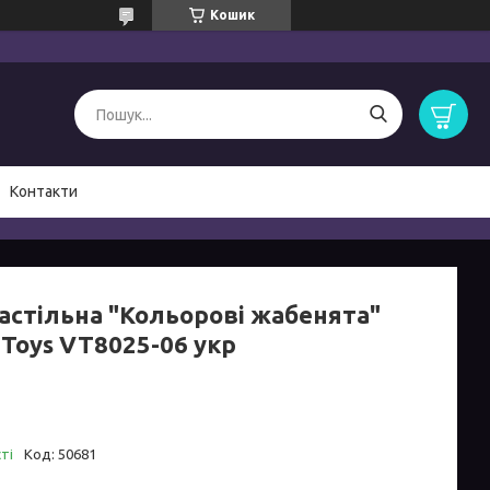
Кошик
Контакти
настільна "Кольорові жабенята"
 Toys VT8025-06 укр
ті
Код:
50681