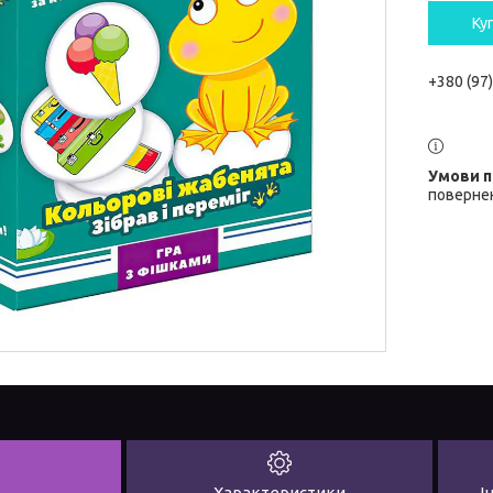
Ку
+380 (97
повернен
Характеристики
І