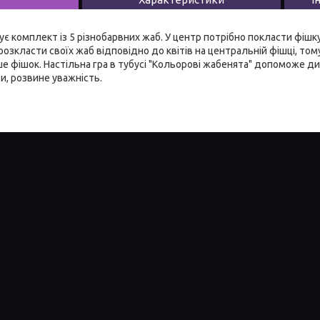
є комплект із 5 різнобарвних жаб. У центр потрібно покласти фіш
озкласти своїх жаб відповідно до квітів на центральній фішці, тому
ше фішок. Настільна гра в тубусі "Кольорові жабенята" допоможе ди
и, розвине уважність.