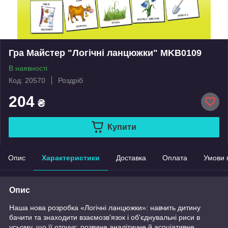
Гра Майстер "Логічні ланцюжки" MKB0109
В наявності
Код: 20570
Роздріб
204
₴
Купити
Опис
Характеристики
Доставка
Оплата
Умови 
Опис
Наша нова розробка «Логічні ланцюжки»: навчить дитину
бачити та знаходити взаємозв'язок і об'єднувальні риси в
усьому, що її оточує; розвине аналітичне й асоціативне