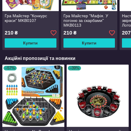
Гра Майстер "Конкурс
Гра Майстер "Мафія. У
Наст
краси" MKB0107
погоню за скарбами"
звір
MKB0113
Лото
210
210
207
₴
₴
Купити
Купити
Акційні пропозиції та новинки
–57%
–39%