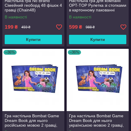
Настільна гра No Brand
Настільна гра для компанії
Сімейний геоборд 48 фішок 4
OPT-TOP Рулетка зі стопками
гравці (Chain48)
в картонному пакованні
(1939722129)
В наявності
В наявності
199
599
₴
₴
459 ₴
988 ₴
Купити
Купити
–36%
–36%
Гра настільна Bombat Game
Гра настільна Bombat Game
Dream Book для нього
Dream Book для нього
російською мовою 2 гравці,
українською мовою 2 гравці,
18+ років (in030-hbr)
18+ років (in031-hbr)