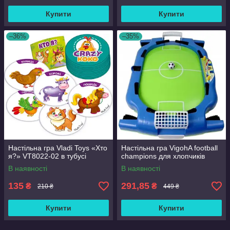
Купити
Купити
–36%
–35%
Настільна гра Vladi Toys «Хто
Настільна гра VigohA football
я?» VT8022-02 в тубусі
champions для хлопчиків
В наявності
В наявності
135
291,85
₴
₴
210 ₴
449 ₴
Купити
Купити