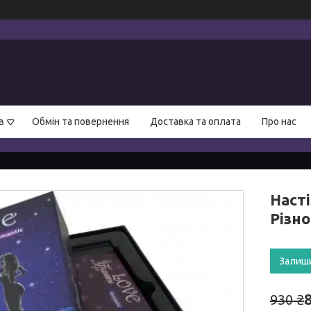
в
Обмін та повернення
Доставка та оплата
Про нас
Наст
Різн
Залиш
930 ₴