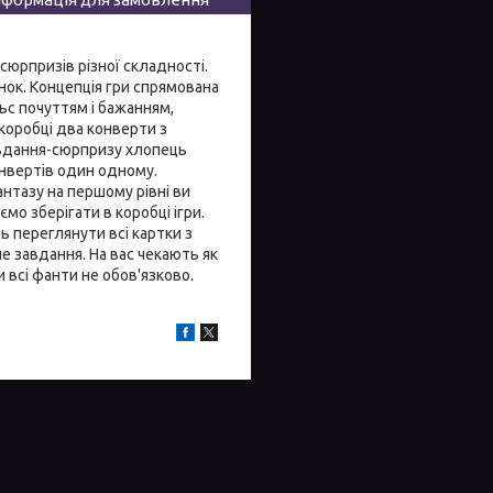
сюрпризів різної складності.
нок. Концепція гри спрямована
ьс почуттям і бажанням,
коробці два конверти з
авдання-сюрпризу хлопець
онвертів один одному.
антазу на першому рівні ви
мо зберігати в коробці ігри.
 переглянути всі картки з
е завдання. На вас чекають як
 всі фанти не обов'язково.