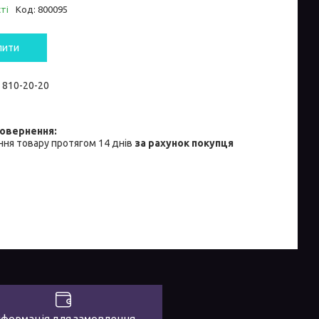
ті
Код:
800095
пити
) 810-20-20
ня товару протягом 14 днів
за рахунок покупця
нформація для замовлення