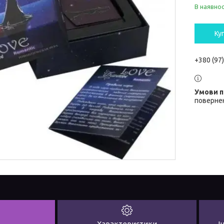
В наявнос
Ку
+380 (97
повернен
Характеристики
І