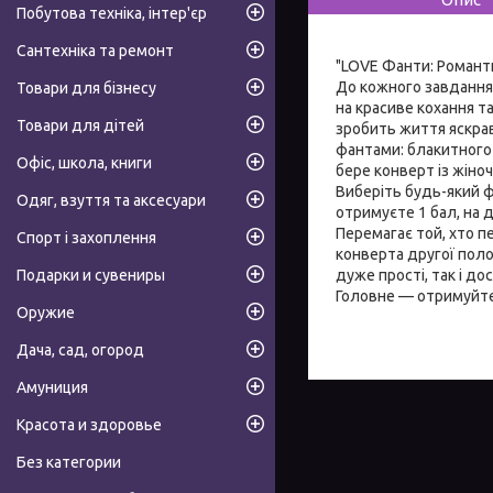
Побутова техніка, інтер'єр
Сантехніка та ремонт
"LOVE Фанти: Романти
До кожного завдання 
Товари для бізнесу
на красиве кохання т
Товари для дітей
зробить життя яскрав
фантами: блакитного
Офіс, школа, книги
бере конверт із жіно
Виберіть будь-який ф
Одяг, взуття та аксесуари
отримуєте 1 бал, на 
Перемагає той, хто п
Спорт і захоплення
конверта другої поло
дуже прості, так і д
Подарки и сувениры
Головне — отримуйте 
Оружие
Дача, сад, огород
Амуниция
Красота и здоровье
Без категории