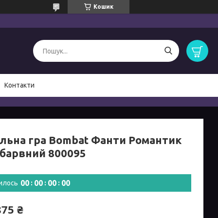
Кошик
Контакти
ільна гра Bombat Фанти Романтик
обарвний 800095
0
0
0
0
0
0
0
0
илось
875 ₴