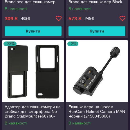
Brand sea для екшн-камер
Brand для екшн камер Black
В наявності
В наявності
309
573
₴
₴
402 ₴
745 ₴
Купити
Купити
–23%
–2%
Адаптер для екшн-камери на
Екшн камера на шолом
стеблах для смартфона No
RunCam Helmet Camera MAN
Brand StabMount (e607b6-
Чорний (2456945866)
242)
В наявності
В наявності