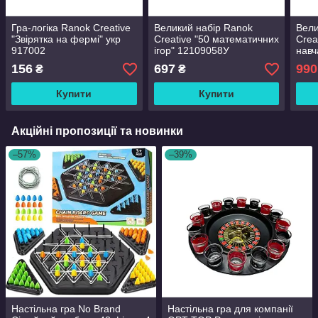
Гра-логіка Ranok Creative
Великий набір Ranok
Вели
"Звірятка на фермі" укр
Creative "50 математичних
Crea
917002
ігор" 12109058У
навч
(121
156
697
990
₴
₴
Купити
Купити
Акційні пропозиції та новинки
–57%
–39%
Настільна гра No Brand
Настільна гра для компанії