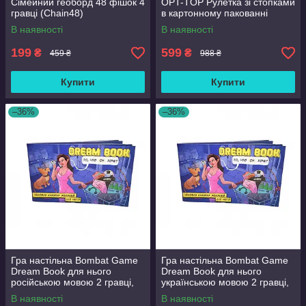
Сімейний геоборд 48 фішок 4
OPT-TOP Рулетка зі стопками
гравці (Chain48)
в картонному пакованні
(1939722129)
В наявності
В наявності
199
599
₴
₴
459 ₴
988 ₴
Купити
Купити
–36%
–36%
Гра настільна Bombat Game
Гра настільна Bombat Game
Dream Book для нього
Dream Book для нього
російською мовою 2 гравці,
українською мовою 2 гравці,
18+ років (in030-hbr)
18+ років (in031-hbr)
В наявності
В наявності