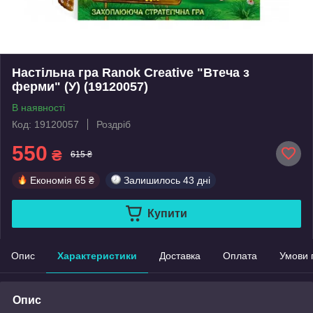
Настільна гра Ranok Creative "Втеча з
ферми" (У) (19120057)
В наявності
Код: 19120057
Роздріб
550
₴
615 ₴
Економія
65 ₴
Залишилось
43 дні
Купити
Опис
Характеристики
Доставка
Оплата
Умови 
Опис