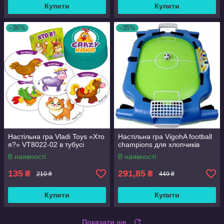
Купити
Купити
–36%
–35%
Настільна гра Vladi Toys «Хто
Настільна гра VigohA football
я?» VT8022-02 в тубусі
champions для хлопчиків
В наявності
В наявності
135
291,85
₴
₴
210 ₴
449 ₴
Купити
Купити
Показати ще