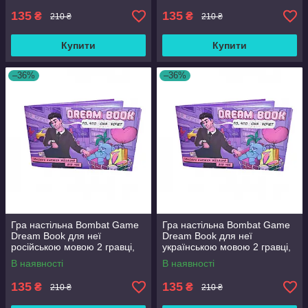
135
135
₴
₴
210 ₴
210 ₴
Купити
Купити
–36%
–36%
Гра настільна Bombat Game
Гра настільна Bombat Game
Dream Book для неї
Dream Book для неї
російською мовою 2 гравці,
українською мовою 2 гравці,
18+ років (in028-hbr)
18+ років (in029-hbr)
В наявності
В наявності
135
135
₴
₴
210 ₴
210 ₴