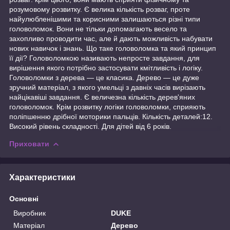
розумовому розвитку. Є велика кількість розваг, проте
найулюбленішими та корисними залишаються різні типи
головоломок. Вони не тільки допомагають весело та
захопливо проводити час, але й дають можливість набувати
нових навичок і знань. Що таке головоломка та який принцип
її дії? Головоломкою називають непросте завдання, для
вирішення якого потрібно застосувати кмітливість і логіку.
Головоломки з дерева — це класика. Дерево — це дуже
зручний матеріал, з якого умельці з давніх часів вирізають
найцікавіші завдання. Є величезна кількість дерев'яних
головоломок. Крім розвитку логіки головоломки, сприяють
поліпшенню дрібної моторики пальців. Кількість деталей:12.
Високий рівень складності. Для дітей від 6 років.
Приховати
Характеристики
Основні
Виробник
DUKE
Матеріал
Дерево