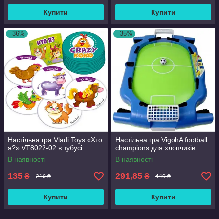
Купити
Купити
–36%
–35%
Настільна гра Vladi Toys «Хто
Настільна гра VigohA football
я?» VT8022-02 в тубусі
champions для хлопчиків
В наявності
В наявності
135
291,85
₴
₴
210 ₴
449 ₴
Купити
Купити