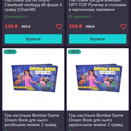
Настільна гра No Brand
Настільна гра для компанії
Сімейний геоборд 48 фішок 4
OPT-TOP Рулетка зі стопками
гравці (Chain48)
в картонному пакованні
(1939722129)
В наявності
В наявності
199
599
₴
₴
459 ₴
988 ₴
Купити
Купити
–36%
–36%
Гра настільна Bombat Game
Гра настільна Bombat Game
Dream Book для нього
Dream Book для нього
російською мовою 2 гравці,
українською мовою 2 гравці,
18+ років (in030-hbr)
18+ років (in031-hbr)