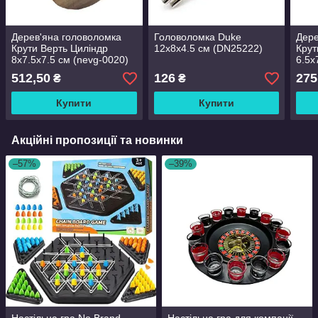
Дерев'яна головоломка
Головоломка Duke
Дере
Крути Верть Циліндр
12х8х4.5 см (DN25222)
Крут
8х7.5х7.5 см (nevg-0020)
6.5х
512,50
126
275
₴
₴
Купити
Купити
Акційні пропозиції та новинки
–57%
–39%