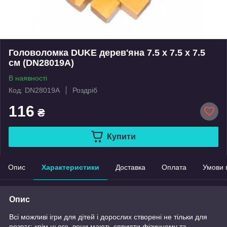
Головоломка DUKE дерев'яна 7.5 х 7.5 х 7.5
см (DN28019A)
В наявності
Код: DN28019A
Роздріб
116
₴
Купити
Опис
Характеристики
Доставка
Оплата
Умови 
Опис
Всі можливі ігри для дітей і дорослих створені не тільки для
розваг: крім цього, вони мають сприяти фізичному та