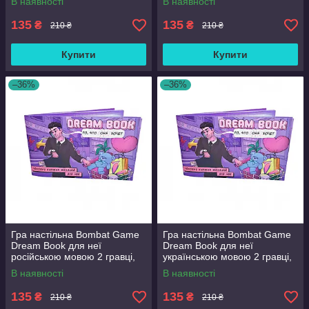
В наявності
В наявності
135
135
₴
₴
210 ₴
210 ₴
Купити
Купити
–36%
–36%
Гра настільна Bombat Game
Гра настільна Bombat Game
Dream Book для неї
Dream Book для неї
російською мовою 2 гравці,
українською мовою 2 гравці,
18+ років (in028-hbr)
18+ років (in029-hbr)
В наявності
В наявності
135
135
₴
₴
210 ₴
210 ₴