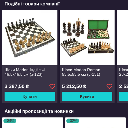
Подібні товари компанії
Шахи Madon Індійські
Шахи Madon Roman
Шахи
46.5х46.5 см (з-123)
53.5х53.5 см (с-131)
28х2
3 387,50
5 212,50
2 5
₴
₴
Купити
Купити
Акційні пропозиції та новинки
–34%
–32%