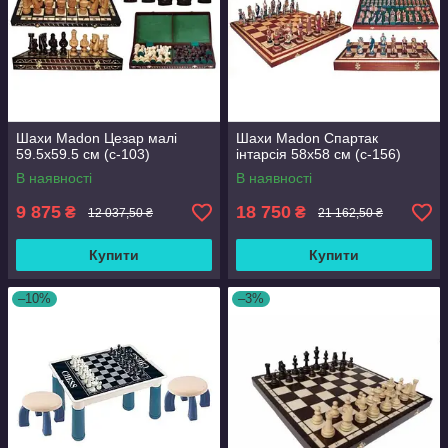
Шахи Madon Цезар малі
Шахи Madon Спартак
59.5х59.5 см (с-103)
інтарсія 58х58 см (с-156)
В наявності
В наявності
9 875
18 750
₴
₴
12 037,50 ₴
21 162,50 ₴
Купити
Купити
–10%
–3%