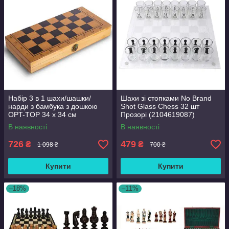
Набір 3 в 1 шахи/шашки/
Шахи зі стопками No Brand
нарди з бамбука з дошкою
Shot Glass Chess 32 шт
OPT-TOP 34 х 34 см
Прозорі (2104619087)
(1756374522)
В наявності
В наявності
726
479
₴
₴
1 098 ₴
700 ₴
Купити
Купити
–18%
–11%