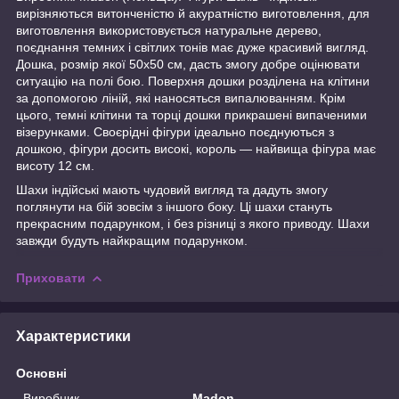
вирізняються витонченістю й акуратністю виготовлення, для
виготовлення використовується натуральне дерево,
поєднання темних і світлих тонів має дуже красивий вигляд.
Дошка, розмір якої 50х50 см, дасть змогу добре оцінювати
ситуацію на полі бою. Поверхня дошки розділена на клітини
за допомогою ліній, які наносяться випалюванням. Крім
цього, темні клітини та торці дошки прикрашені випаченими
візерунками. Своєрідні фігури ідеально поєднуються з
дошкою, фігури досить високі, король — найвища фігура має
висоту 12 см.
Шахи індійські мають чудовий вигляд та дадуть змогу
поглянути на бій зовсім з іншого боку. Ці шахи стануть
прекрасним подарунком, і без різниці з якого приводу. Шахи
завжди будуть найкращим подарунком.
Приховати
Характеристики
Основні
Виробник
Madon