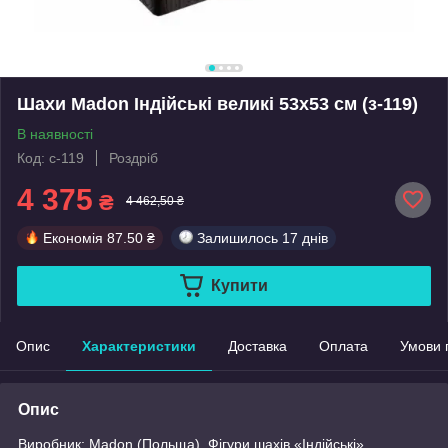
Шахи Madon Індійські великі 53х53 см (з-119)
В наявності
Код: c-119
Роздріб
4 375
₴
4 462,50 ₴
Економія
87.50 ₴
Залишилось
17 днів
Купити
Опис
Характеристики
Доставка
Оплата
Умови 
Опис
Виробник: Madon (Польща). Фігури шахів «Індійські»