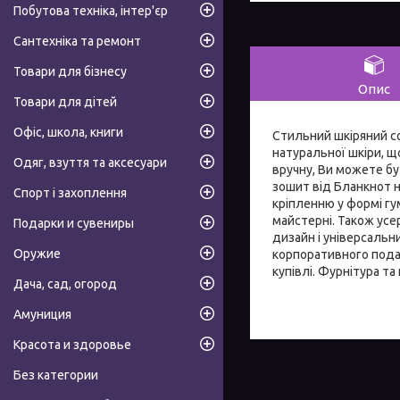
Побутова техніка, інтер'єр
Сантехніка та ремонт
Товари для бізнесу
Опис
Товари для дітей
Офіс, школа, книги
Стильний шкіряний со
натуральної шкіри, щ
Одяг, взуття та аксесуари
вручну, Ви можете бу
зошит від Бланкнот н
Спорт і захоплення
кріпленню у формі гу
майстерні. Також усер
Подарки и сувениры
дизайн і універсальни
Оружие
корпоративного подар
купівлі. Фурнітура т
Дача, сад, огород
Амуниция
Красота и здоровье
Без категории