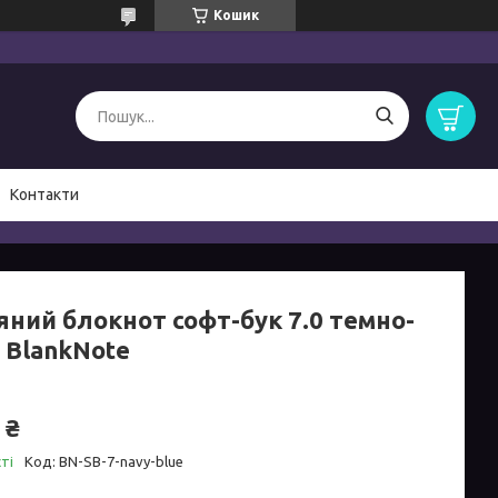
Кошик
Контакти
яний блокнот софт-бук 7.0 темно-
 BlankNote
 ₴
ті
Код:
BN-SB-7-navy-blue