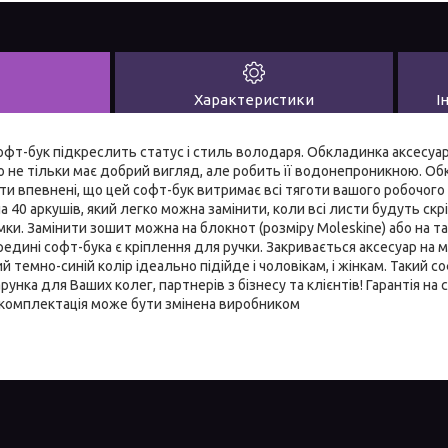
Характеристики
І
фт-бук підкреслить статус і стиль володаря. Обкладинка аксесуар
о не тільки має добрий вигляд, але робить її водонепроникною. О
ти впевнені, що цей софт-бук витримає всі тяготи вашого робочого
а 40 аркушів, який легко можна замінити, коли всі листи будуть ск
мки. Замінити зошит можна на блокнот (розміру Moleskine) або на т
едині софт-бука є кріплення для ручки. Закривається аксесуар на м
й темно-синій колір ідеально підійде і чоловікам, і жінкам. Такий 
унка для Ваших колег, партнерів з бізнесу та клієнтів! Гарантія на
а комплектація може бути змінена виробником