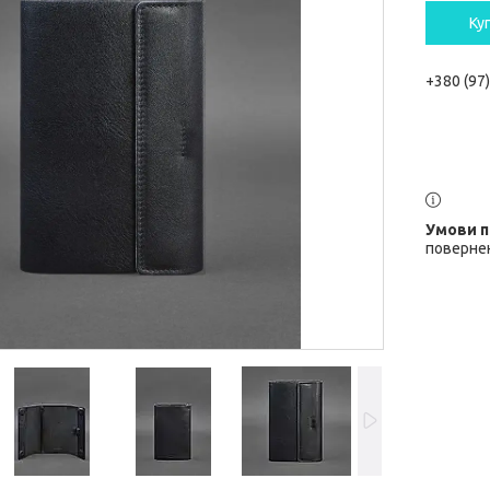
Ку
+380 (97
повернен