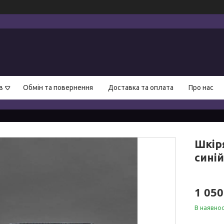
в
Обмін та повернення
Доставка та оплата
Про нас
Шкір
синій
1 050
В наявнос