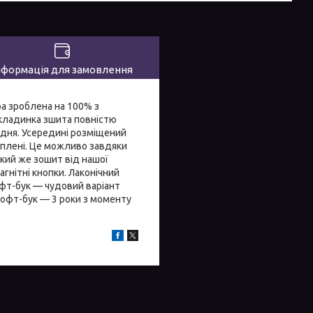
нформація для замовлення
а зроблена на 100% з
бкладинка зшита повністю
 дня. Усередині розміщений
ріплені. Це можливо завдяки
акий же зошит від нашої
агнітні кнопки. Лаконічний
софт-бук — чудовий варіант
 софт-бук — 3 роки з моменту