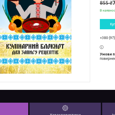
855 ₴
В наявнос
Ку
+380 (97
повернен
Характеристики
І