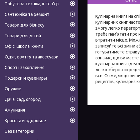
Побутова техніка, інтер'єр
Сантехніка та ремонт
Кулінарна книга на сп
кулінарних книг част
Товари для бізнесу
змогу легко перегорт
треба пам'ятати про 
Товари для дітей
втратити місце. Можн
записуйте всі зміни 
Офіс, школа, книги
готуватимете страву н
Одяг, взуття та аксесуари
означає, що ви маєте
кулінарна книга ідеал
Спорт і захоплення
легко зберігати рецеп
все. Отже, якщо ви ш
Подарки и сувениры
рецептів, кулінарна к
Оружие
Дача, сад, огород
Амуниция
Красота и здоровье
Без категории