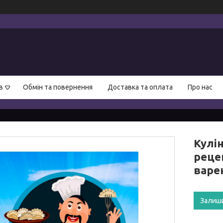
в
Обмін та повернення
Доставка та оплата
Про нас
Кулі
рецеп
варе
Залиш