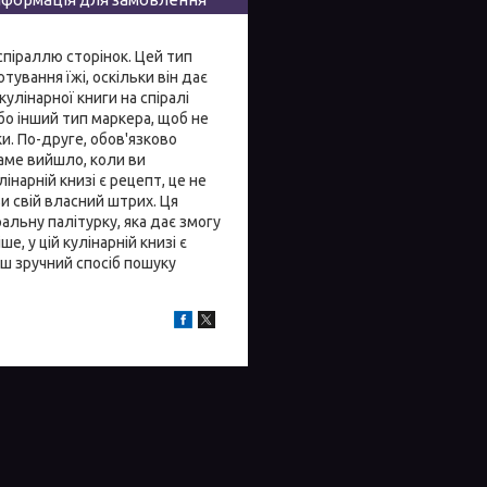
 спіраллю сторінок. Цей тип
ування їжі, оскільки він дає
улінарної книги на спіралі
бо інший тип маркера, щоб не
и. По-друге, обов'язково
саме вийшло, коли ви
інарній книзі є рецепт, це не
и свій власний штрих. Ця
альну палітурку, яка дає змогу
, у цій кулінарній книзі є
ьш зручний спосіб пошуку