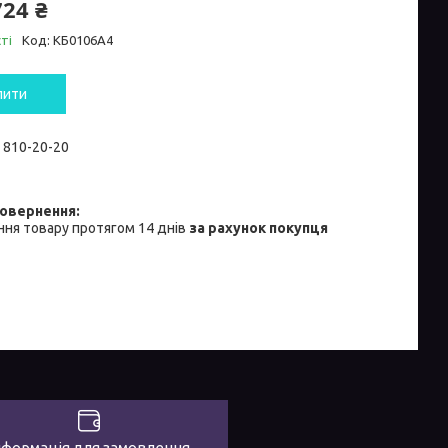
724 ₴
ті
Код:
КБ0106А4
пити
) 810-20-20
ня товару протягом 14 днів
за рахунок покупця
нформація для замовлення