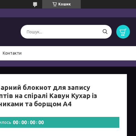
Кошик
Контакти
нарний блокнот для запису
тів на спіралі Кавун Кухар із
никами та борщом А4
0
0
0
0
0
0
0
0
илось