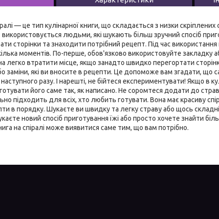
іралі — це тип кулінарної книги, що складається з низки скріплених
о використовується людьми, які шукають більш зручний спосіб пригот
ати сторінки та знаходити потрібний рецепт. Під час використання к
кілька моментів. По-перше, обов'язково використовуйте закладку а
а легко втратити місце, якщо занадто швидко перегортати сторінк
або заміни, які ви вносите в рецепти. Це допоможе вам згадати, що 
аступного разу. І нарешті, не бійтеся експериментувати! Якщо в кул
 готувати його саме так, як написано. Не соромтеся додати до страв
ьно підходить для всіх, хто любить готувати. Вона має красиву спір
ти в порядку. Шукаєте ви швидку та легку страву або щось складніше
укаєте новий спосіб приготування їжі або просто хочете знайти біл
нига на спіралі може виявитися саме тим, що вам потрібно.