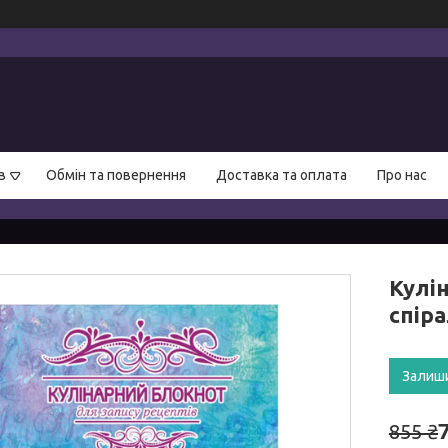
в
Обмін та повернення
Доставка та оплата
Про нас
Кулін
спір
Залиш
855 ₴