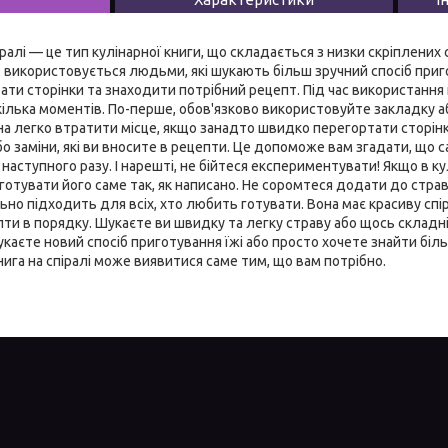
іралі — це тип кулінарної книги, що складається з низки скріплених
о використовується людьми, які шукають більш зручний спосіб пригот
ати сторінки та знаходити потрібний рецепт. Під час використання к
кілька моментів. По-перше, обов'язково використовуйте закладку а
а легко втратити місце, якщо занадто швидко перегортати сторінк
або заміни, які ви вносите в рецепти. Це допоможе вам згадати, що 
аступного разу. І нарешті, не бійтеся експериментувати! Якщо в кул
 готувати його саме так, як написано. Не соромтеся додати до страв
ьно підходить для всіх, хто любить готувати. Вона має красиву спір
ти в порядку. Шукаєте ви швидку та легку страву або щось складніше
укаєте новий спосіб приготування їжі або просто хочете знайти біл
нига на спіралі може виявитися саме тим, що вам потрібно.