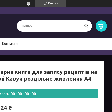
Кошик
Контакти
арна книга для запису рецептів на
алі Кавун роздільне живлення А4
0
0
0
0
0
0
0
0
илось
724 ₴