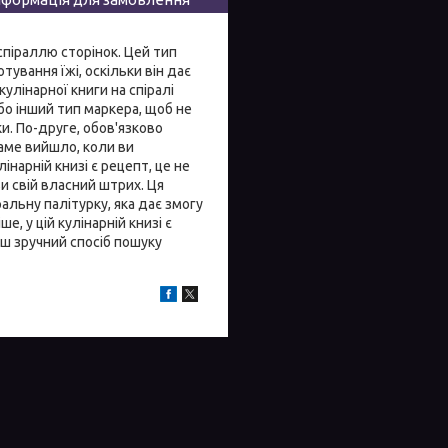
 спіраллю сторінок. Цей тип
ування їжі, оскільки він дає
улінарної книги на спіралі
бо інший тип маркера, щоб не
и. По-друге, обов'язково
саме вийшло, коли ви
інарній книзі є рецепт, це не
и свій власний штрих. Ця
альну палітурку, яка дає змогу
, у цій кулінарній книзі є
ьш зручний спосіб пошуку