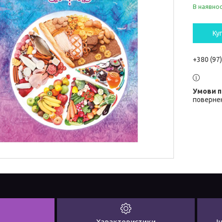
В наявнос
Ку
+380 (97
повернен
Характеристики
І