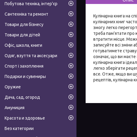
Побутова техніка, інтер'єр
Сантехніка та ремонт
Кулінарна книга на сп
кулінарних книг част
Товари для бізнесу
змогу легко перегорт
треба пам'ятати про 
Товари для дітей
втратити місце. Можн
записуйте всі зміни 
Офіс, школа, книги
готуватимете страву н
Одяг, взуття та аксесуари
означає, що ви маєте
кулінарна книга ідеал
Спорт і захоплення
легко зберігати рецеп
все. Отже, якщо ви ш
Подарки и сувениры
рецептів, кулінарна к
Оружие
Дача, сад, огород
Амуниция
Красота и здоровье
Без категории