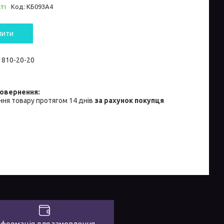
ті
Код:
КБ093А4
пити
) 810-20-20
ня товару протягом 14 днів
за рахунок покупця
нформація для замовлення