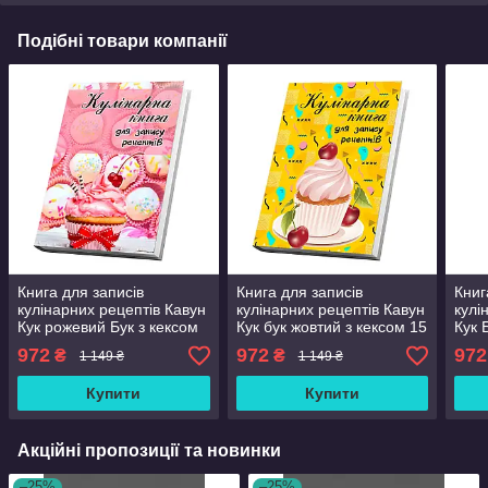
Подібні товари компанії
Книга для записів
Книга для записів
Книг
кулінарних рецептів Кавун
кулінарних рецептів Кавун
кулі
Кук рожевий Бук з кексом
Кук бук жовтий з кексом 15
Кук 
15 х 21 см A5 360 стор
х 21 см A5 360 стор
стор
972
972
972
₴
₴
1 149 ₴
1 149 ₴
Купити
Купити
Акційні пропозиції та новинки
–25%
–25%