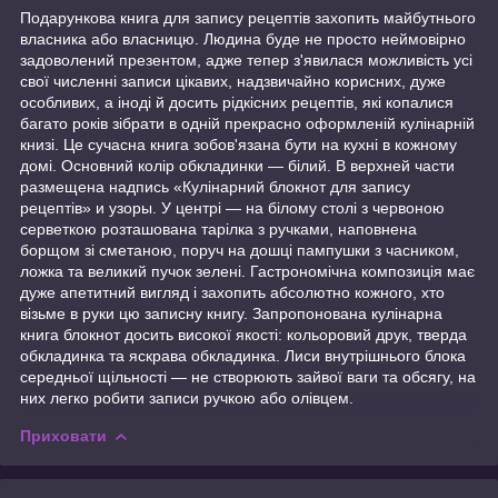
Подарункова книга для запису рецептів захопить майбутнього
власника або власницю. Людина буде не просто неймовірно
задоволений презентом, адже тепер з'явилася можливість усі
свої численні записи цікавих, надзвичайно корисних, дуже
особливих, а іноді й досить рідкісних рецептів, які копалися
багато років зібрати в одній прекрасно оформленій кулінарній
книзі. Це сучасна книга зобов'язана бути на кухні в кожному
домі. Основний колір обкладинки — білий. В верхней части
размещена надпись «Кулінарний блокнот для запису
рецептів» и узоры. У центрі — на білому столі з червоною
серветкою розташована тарілка з ручками, наповнена
борщом зі сметаною, поруч на дошці пампушки з часником,
ложка та великий пучок зелені. Гастрономічна композиція має
дуже апетитний вигляд і захопить абсолютно кожного, хто
візьме в руки цю записну книгу. Запропонована кулінарна
книга блокнот досить високої якості: кольоровий друк, тверда
обкладинка та яскрава обкладинка. Лиси внутрішнього блока
середньої щільності — не створюють зайвої ваги та обсягу, на
них легко робити записи ручкою або олівцем.
Приховати