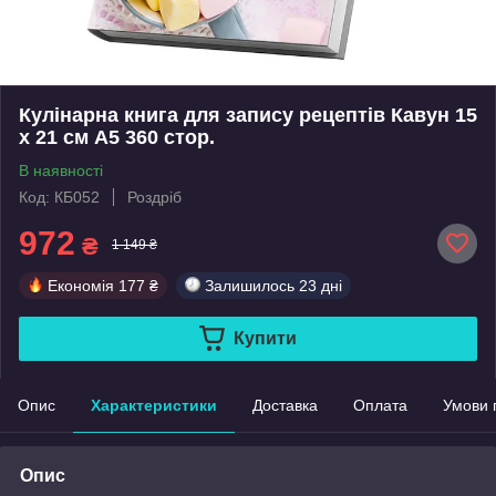
Кулінарна книга для запису рецептів Кавун 15
х 21 см A5 360 стор.
В наявності
Код: КБ052
Роздріб
972
₴
1 149 ₴
Економія
177 ₴
Залишилось
23 дні
Купити
Опис
Характеристики
Доставка
Оплата
Умови 
Опис