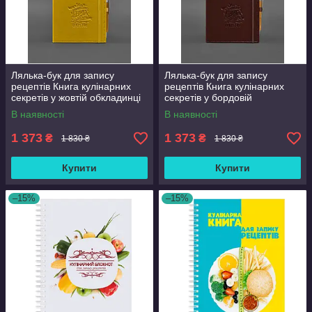
Лялька-бук для запису
Лялька-бук для запису
рецептів Книга кулінарних
рецептів Книга кулінарних
секретів у жовтій обкладинці
секретів у бордовій
BlankNote
обкладинці BlankNote
В наявності
В наявності
1 373
1 373
₴
₴
1 830 ₴
1 830 ₴
Купити
Купити
–15%
–15%