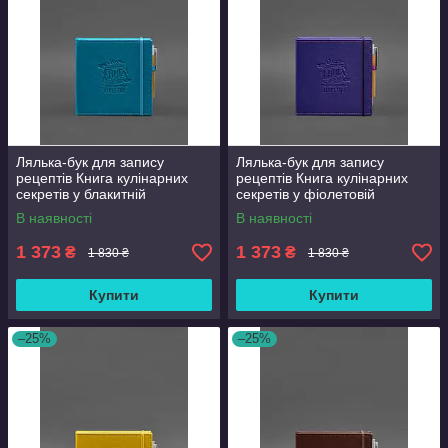
Лялька-бук для запису
Лялька-бук для запису
рецептів Книга кулінарних
рецептів Книга кулінарних
секретів у блакитній
секретів у фіолетовій
обкладинці BlankNote
обкладинці BlankNote
В наявності
В наявності
1 373
1 373
₴
₴
1 830 ₴
1 830 ₴
Купити
Купити
–25%
–25%