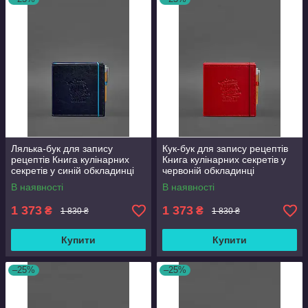
Лялька-бук для запису
Кук-бук для запису рецептів
рецептів Книга кулінарних
Книга кулінарних секретів у
секретів у синій обкладинці
червоній обкладинці
BlankNote
BlankNote
В наявності
В наявності
1 373
1 373
₴
₴
1 830 ₴
1 830 ₴
Купити
Купити
–25%
–25%