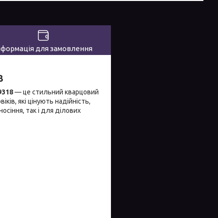
нформація для замовлення
8
9318
— це стильний кварцовий
іків, які цінують надійність,
сіння, так і для ділових