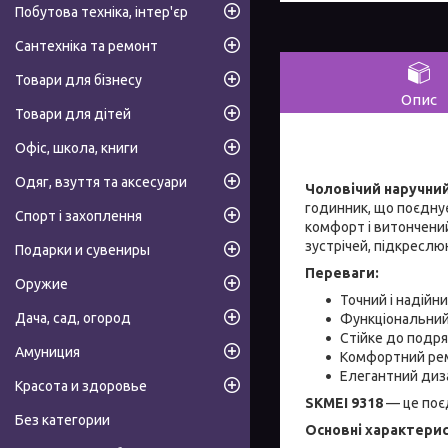
Побутова техніка, інтер'єр
Сантехніка та ремонт
Товари для бізнесу
Опис
Товари для дітей
Офіс, школа, книги
Одяг, взуття та аксесуари
Чоловічий наручний
годинник, що поєднує 
Спорт і захоплення
комфорт і витончений
зустрічей, підкреслю
Подарки и сувениры
Переваги:
Оружие
Точний і надійн
Дача, сад, огород
Функціональний
Стійке до подр
Амуниция
Комфортний рем
Елегантний диза
Красота и здоровье
SKMEI 9318
— це поєд
Без категории
Основні характери