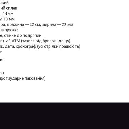
цовий
вий сплав
: 44 мм
у: 13 мм
іра, довжина — 22 см, ширина — 22 мм
чна пряжка
е, стійке до подряпин
ть: 3 ATM (захист від бризок і дощу)
ик, дата, хронограф (усі стрілки працюють)
ів
ня:
он
протиударне паковання)