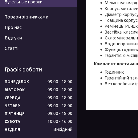
Бугельные пробки
Механізм: квар
Корпус: метале
Діаметр корпусу
Товари зі знижками
Товщина корпус
Ремінець: PU-шк
Про нас
Застібка: класи
Відгуки
Скло: мінеральн
Водонепроникніс
Статті
Функції: годинн
Гарантія: 6 місяц
Комплект постачан
Графік роботи
Годинник
Гарантійний тал
09:00
18:00
ПОНЕДІЛОК
Без коробочки (
09:00
18:00
ВІВТОРОК
09:00
18:00
СЕРЕДА
09:00
18:00
ЧЕТВЕР
09:00
18:00
ПʼЯТНИЦЯ
10:00
16:00
СУБОТА
Вихідний
НЕДІЛЯ