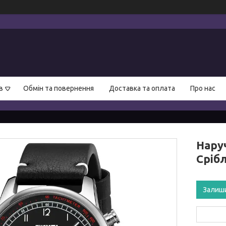
в
Обмін та повернення
Доставка та оплата
Про нас
Нару
Сріб
Залиш