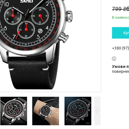
799 ₴
В наявнос
Ку
+380 (97
повернен