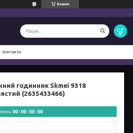
Кошик
Контакти
чний годинник Skmei 9318
лястий (2635433466)
0
0
0
0
0
0
0
0
илось