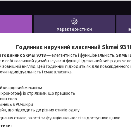
Характеристики
І
Годинник наручний класичний Skmei 931
 годинник SKMEI 9318
— елегантність і функціональність.
SKMEI 
в собі класичний дизайн і сучасні функції. Ідеальний вибір для чолов
 зовнішній вигляд. Цей годинник підходить як для повсякденного но
ючи індивідуальність і смак власника.
ий кварцовий механізм
 хронограф із стрілками, що працюють
япин скло
інець з PU-шкіри
йн, що підходить до різних стилів одягу
нання стилю, якості та функціональності за доступною ціною.
стики: