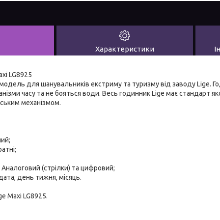
Характеристики
І
axi LG8925
 модель для шанувальників екстриму та туризму від заводу Lige. 
анізми часу та не бояться води. Весь годинник Lige має стандарт як
ським механізмом.
чий;
атні;
 Аналоговий (стрілки) та цифровий;
 дата, день тижня, місяць.
ge Maxi LG8925.