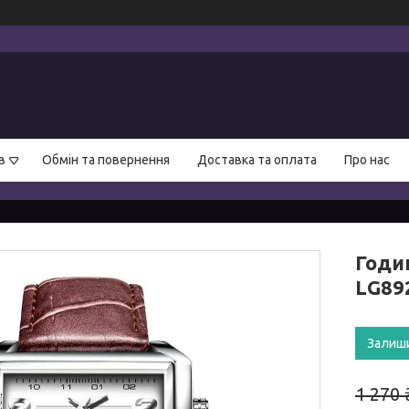
в
Обмін та повернення
Доставка та оплата
Про нас
Годи
LG892
Залиш
1 270 