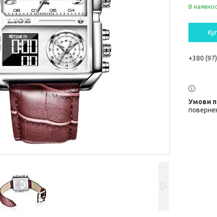
В наявнос
Ку
+380 (97
повернен