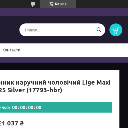
Кошик
Контакти
нник наручний чоловічий Lige Maxi
5 Silver (17793-hbr)
0
0
0
0
0
0
0
0
илось
1 037 ₴
₴