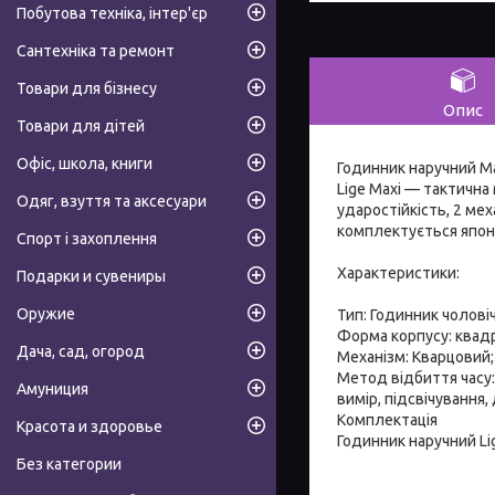
Побутова техніка, інтер'єр
Сантехніка та ремонт
Товари для бізнесу
Опис
Товари для дітей
Офіс, школа, книги
Годинник наручний M
Lige Maxi — тактична
Одяг, взуття та аксесуари
ударостійкість, 2 мех
комплектується япон
Спорт і захоплення
Характеристики:
Подарки и сувениры
Оружие
Тип: Годинник чолові
Форма корпусу: квадр
Дача, сад, огород
Механізм: Кварцовий;
Метод відбиття часу:
Амуниция
вимір, підсвічування,
Комплектація
Красота и здоровье
Годинник наручний Li
Без категории