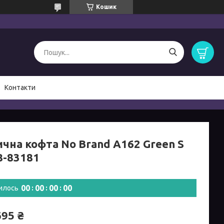
Кошик
Контакти
ична кофта No Brand A162 Green S
8-83181
0
0
0
0
0
0
0
0
илось
695 ₴