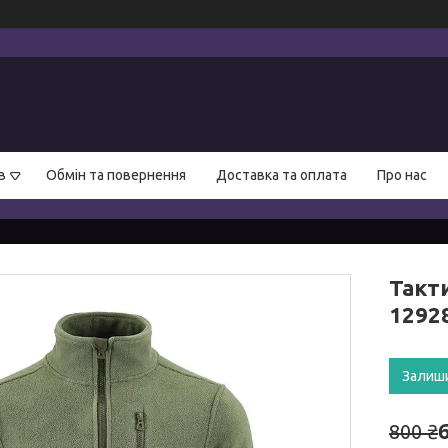
в
Обмін та повернення
Доставка та оплата
Про нас
Такт
1292
Залиш
800 ₴