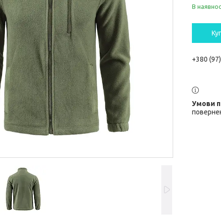
В наявнос
Ку
+380 (97
повернен